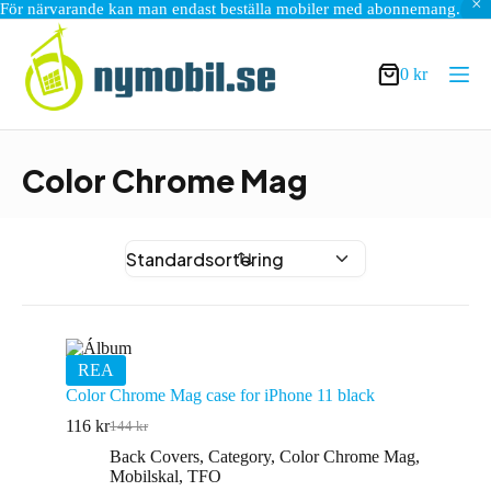
För närvarande kan man endast beställa mobiler med abonnemang.
Hoppa
till
innehåll
0
kr
Varukorg
Color Chrome Mag
REA
Color Chrome Mag case for iPhone 11 black
116
kr
144
kr
Det
Det
ursprungliga
nuvarande
Back Covers
,
Category
,
Color Chrome Mag
,
priset
priset
Mobilskal
,
TFO