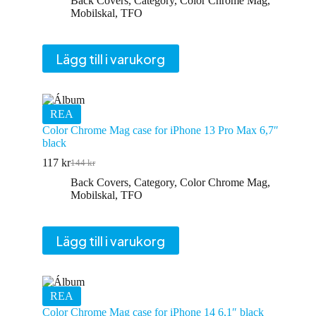
Back Covers
,
Category
,
Color Chrome Mag
,
priset
priset
Mobilskal
,
TFO
var:
är:
144 kr.
117 kr.
Lägg till i varukorg
REA
Color Chrome Mag case for iPhone 13 Pro Max 6,7″
black
117
kr
144
kr
Det
Det
ursprungliga
nuvarande
Back Covers
,
Category
,
Color Chrome Mag
,
priset
priset
Mobilskal
,
TFO
var:
är:
144 kr.
117 kr.
Lägg till i varukorg
REA
Color Chrome Mag case for iPhone 14 6,1″ black