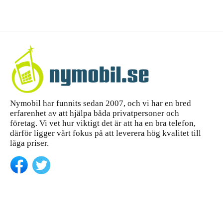
Max –
d för
komple
iPhone 14
tt
Pro Max
—...
köpgui
de
Nymobil har funnits sedan 2007, och vi har en bred
erfarenhet av att hjälpa båda privatpersoner och
företag. Vi vet hur viktigt det är att ha en bra telefon,
därför ligger vårt fokus på att leverera hög kvalitet till
låga priser.