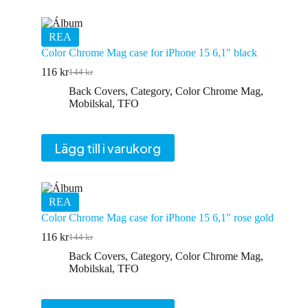
REA
Color Chrome Mag case for iPhone 15 6,1″ black
116
kr
144
kr
Det
Det
ursprungliga
nuvarande
Back Covers
,
Category
,
Color Chrome Mag
,
priset
priset
Mobilskal
,
TFO
var:
är:
144 kr.
116 kr.
Lägg till i varukorg
REA
Color Chrome Mag case for iPhone 15 6,1″ rose gold
116
kr
144
kr
Det
Det
ursprungliga
nuvarande
Back Covers
,
Category
,
Color Chrome Mag
,
priset
priset
Mobilskal
,
TFO
var:
är:
144 kr.
116 kr.