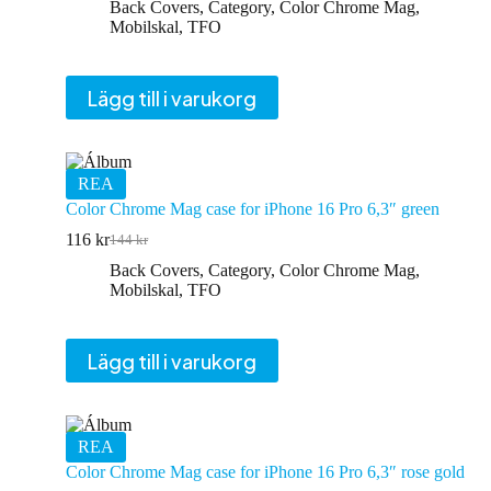
ursprungliga
nuvarande
Back Covers
,
Category
,
Color Chrome Mag
,
priset
priset
Mobilskal
,
TFO
var:
är:
144 kr.
116 kr.
Lägg till i varukorg
REA
Color Chrome Mag case for iPhone 16 Pro 6,3″ green
116
kr
144
kr
Det
Det
ursprungliga
nuvarande
Back Covers
,
Category
,
Color Chrome Mag
,
priset
priset
Mobilskal
,
TFO
var:
är:
144 kr.
116 kr.
Lägg till i varukorg
REA
Color Chrome Mag case for iPhone 16 Pro 6,3″ rose gold