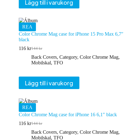
Lägg till i varukorg
REA
Color Chrome Mag case for iPhone 15 Pro Max 6,7″
black
116
kr
144
kr
Det
Det
ursprungliga
nuvarande
Back Covers
,
Category
,
Color Chrome Mag
,
priset
priset
Mobilskal
,
TFO
var:
är:
144 kr.
116 kr.
Lägg till i varukorg
REA
Color Chrome Mag case for iPhone 16 6,1″ black
116
kr
144
kr
Det
Det
ursprungliga
nuvarande
Back Covers
,
Category
,
Color Chrome Mag
,
priset
priset
Mobilskal
,
TFO