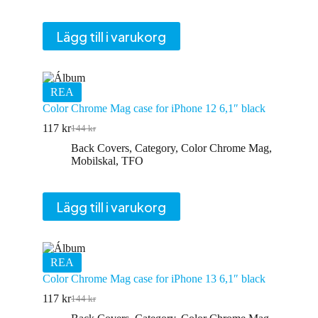
var:
är:
144 kr.
116 kr.
Lägg till i varukorg
REA
Color Chrome Mag case for iPhone 12 6,1″ black
117
kr
144
kr
Det
Det
ursprungliga
nuvarande
Back Covers
,
Category
,
Color Chrome Mag
,
priset
priset
Mobilskal
,
TFO
var:
är:
144 kr.
117 kr.
Lägg till i varukorg
REA
Color Chrome Mag case for iPhone 13 6,1″ black
117
kr
144
kr
Det
Det
ursprungliga
nuvarande