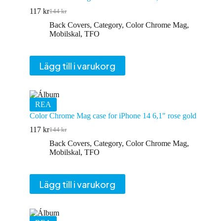
117
kr
144
kr
Det
Det
ursprungliga
nuvarande
Back Covers
,
Category
,
Color Chrome Mag
,
priset
priset
Mobilskal
,
TFO
var:
är:
144 kr.
117 kr.
Lägg till i varukorg
REA
Color Chrome Mag case for iPhone 14 6,1″ rose gold
117
kr
144
kr
Det
Det
ursprungliga
nuvarande
Back Covers
,
Category
,
Color Chrome Mag
,
priset
priset
Mobilskal
,
TFO
var:
är:
144 kr.
117 kr.
Lägg till i varukorg