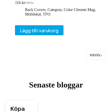
116
kr
144
kr
Det
Det
ursprungliga
nuvarande
Back Covers
,
Category
,
Color Chrome Mag
,
priset
priset
Mobilskal
,
TFO
var:
är:
144 kr.
116 kr.
Lägg till i varukorg
NÄSTA
Senaste bloggar
Köpa