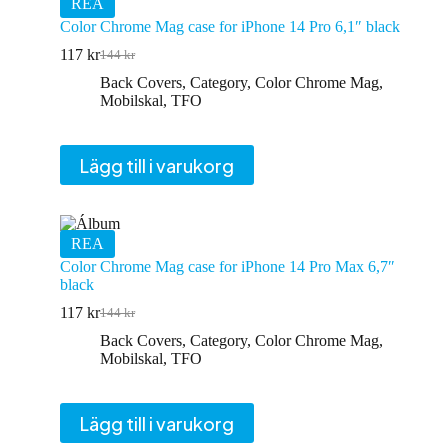
REA
Color Chrome Mag case for iPhone 14 Pro 6,1″ black
117
kr
144
kr
Det
Det
ursprungliga
nuvarande
Back Covers
,
Category
,
Color Chrome Mag
,
priset
priset
Mobilskal
,
TFO
var:
är:
144 kr.
117 kr.
Lägg till i varukorg
REA
Color Chrome Mag case for iPhone 14 Pro Max 6,7″
black
117
kr
144
kr
Det
Det
ursprungliga
nuvarande
Back Covers
,
Category
,
Color Chrome Mag
,
priset
priset
Mobilskal
,
TFO
var:
är:
144 kr.
117 kr.
Lägg till i varukorg