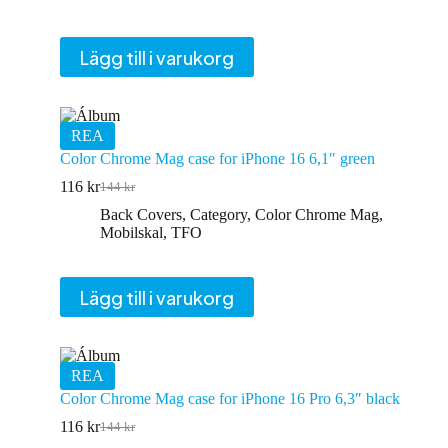
var:
är:
144 kr.
116 kr.
Lägg till i varukorg
REA
Color Chrome Mag case for iPhone 16 6,1″ green
116
kr
144
kr
Det
Det
ursprungliga
nuvarande
Back Covers
,
Category
,
Color Chrome Mag
,
priset
priset
Mobilskal
,
TFO
var:
är:
144 kr.
116 kr.
Lägg till i varukorg
REA
Color Chrome Mag case for iPhone 16 Pro 6,3″ black
116
kr
144
kr
Det
Det