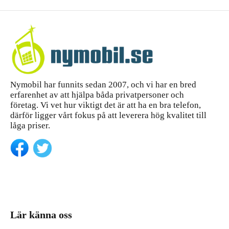
iPhone 14
tt
Pro Max
—...
köpgui
de
Nymobil har funnits sedan 2007, och vi har en bred
erfarenhet av att hjälpa båda privatpersoner och
företag. Vi vet hur viktigt det är att ha en bra telefon,
därför ligger vårt fokus på att leverera hög kvalitet till
låga priser.
Lär känna oss