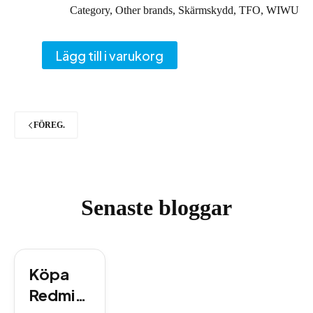
ursprungliga
nuvarande
Category
,
Other brands
,
Skärmskydd
,
TFO
,
WIWU
priset
priset
var:
är:
134 kr.
109 kr.
Lägg till i varukorg
FÖREG.
Senaste bloggar
Köpa
Redmi