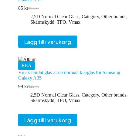
85
kr
105
kr
Det
Det
ursprungliga
nuvarande
2,5D Normal Clear Glass
,
Category
,
Other brands
,
priset
priset
Skärmskydd
,
TFO
,
Vmax
var:
är:
105 kr.
85 kr.
Lägg till i varukorg
REA
Vmax härdat glas 2,5D normalt klarglas för Samsung
Galaxy A35
99
kr
122
kr
Det
Det
ursprungliga
nuvarande
2,5D Normal Clear Glass
,
Category
,
Other brands
,
priset
priset
Skärmskydd
,
TFO
,
Vmax
var:
är:
122 kr.
99 kr.
Lägg till i varukorg