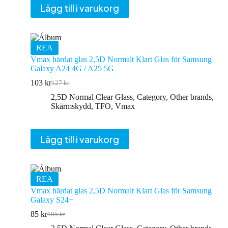
Lägg till i varukorg
REA
Vmax härdat glas 2,5D Normalt Klart Glas för Samsung
Galaxy A24 4G / A25 5G
103
kr
127
kr
Det
Det
ursprungliga
nuvarande
2,5D Normal Clear Glass
,
Category
,
Other brands
,
priset
priset
Skärmskydd
,
TFO
,
Vmax
var:
är:
127 kr.
103 kr.
Lägg till i varukorg
REA
Vmax härdat glas 2,5D Normalt Klart Glas för Samsung
Galaxy S24+
85
kr
105
kr
Det
Det
ursprungliga
nuvarande