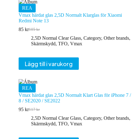
REA
Vmax härdat glas 2,5D Normalt Klarglas för Xiaomi
Redmi Note 13
85
kr
105
kr
Det
Det
ursprungliga
nuvarande
2,5D Normal Clear Glass
,
Category
,
Other brands
,
priset
priset
Skärmskydd
,
TFO
,
Vmax
var:
är:
105 kr.
85 kr.
Lägg till i varukorg
REA
Vmax härdat glas 2,5D Normalt Klart Glas för iPhone 7 /
8 / SE2020 / SE2022
95
kr
117
kr
Det
Det
ursprungliga
nuvarande
2,5D Normal Clear Glass
,
Category
,
Other brands
,
priset
priset
Skärmskydd
,
TFO
,
Vmax
var:
är:
117 kr.
95 kr.