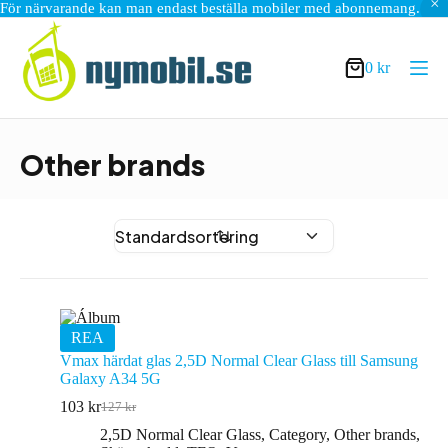
För närvarande kan man endast beställa mobiler med abonnemang.
Hoppa
till
innehåll
0
kr
Varukorg
Other brands
REA
Vmax härdat glas 2,5D Normal Clear Glass till Samsung
Galaxy A34 5G
103
kr
127
kr
Det
Det
ursprungliga
nuvarande
2,5D Normal Clear Glass
,
Category
,
Other brands
,