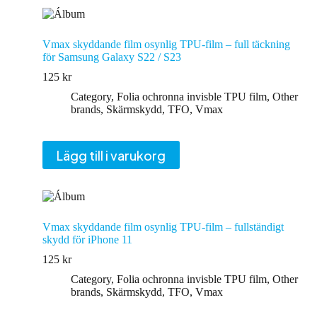
Vmax skyddande film osynlig TPU-film – full täckning
för Samsung Galaxy S22 / S23
125
kr
Category
,
Folia ochronna invisble TPU film
,
Other
brands
,
Skärmskydd
,
TFO
,
Vmax
Lägg till i varukorg
Vmax skyddande film osynlig TPU-film – fullständigt
skydd för iPhone 11
125
kr
Category
,
Folia ochronna invisble TPU film
,
Other
brands
,
Skärmskydd
,
TFO
,
Vmax