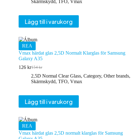
priset
priset
Skärmskydd
,
TFO
,
Vmax
var:
är:
127 kr.
103 kr.
Lägg till i varukorg
REA
Vmax härdat glas 2,5D Normalt Klarglas för Samsung
Galaxy A35
126
kr
154
kr
Det
Det
ursprungliga
nuvarande
2,5D Normal Clear Glass
,
Category
,
Other brands
,
priset
priset
Skärmskydd
,
TFO
,
Vmax
var:
är:
154 kr.
126 kr.
Lägg till i varukorg
REA
Vmax härdat glas 2,5D normalt klarglas för Samsung
Galaxy A35