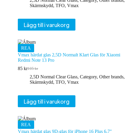
2,5D Normal Clear Glass
,
Category
,
Other brands
,
priset
priset
Skärmskydd
,
TFO
,
Vmax
var:
är:
105 kr.
85 kr.
Lägg till i varukorg
REA
Vmax härdat glas 2,5D Normalt Klart Glas för Xiaomi
Redmi Note 13 Pro
85
kr
105
kr
Det
Det
ursprungliga
nuvarande
2,5D Normal Clear Glass
,
Category
,
Other brands
,
priset
priset
Skärmskydd
,
TFO
,
Vmax
var:
är:
105 kr.
85 kr.
Lägg till i varukorg
REA
Vmax härdat glas 9D-glas för iPhone 16 Plus 6,7″