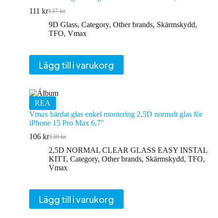
111
kr
137
kr
Det
Det
ursprungliga
nuvarande
9D Glass
,
Category
,
Other brands
,
Skärmskydd
,
priset
priset
TFO
,
Vmax
var:
är:
137 kr.
111 kr.
Lägg till i varukorg
REA
Vmax härdat glas enkel montering 2,5D normalt glas för
iPhone 15 Pro Max 6,7″
106
kr
130
kr
Det
Det
ursprungliga
nuvarande
2,5D NORMAL CLEAR GLASS EASY INSTAL
priset
priset
KITT
,
Category
,
Other brands
,
Skärmskydd
,
TFO
,
var:
är:
Vmax
130 kr.
106 kr.
Lägg till i varukorg