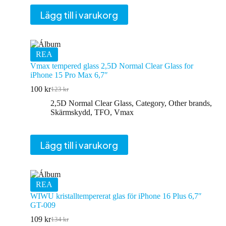
Lägg till i varukorg
REA
Vmax tempered glass 2,5D Normal Clear Glass for
iPhone 15 Pro Max 6,7″
100
kr
123
kr
Det
Det
ursprungliga
nuvarande
2,5D Normal Clear Glass
,
Category
,
Other brands
,
priset
priset
Skärmskydd
,
TFO
,
Vmax
var:
är:
123 kr.
100 kr.
Lägg till i varukorg
REA
WIWU kristalltempererat glas för iPhone 16 Plus 6,7″
GT-009
109
kr
134
kr
Det
Det