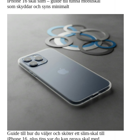
iPhone 16 skal slim – guide till tunna mobilskal
som skyddar och syns minimalt
Guide till hur du väljer och sköter ett slim-skal till
iPhone 16, plus tips var du kan prova skal med