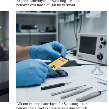
Express batteribyte för Samsung – vad du
behöver veta innan du går till verkstad
Allt om express batteribyte för Samsung – när du
behöver byta, vad express-service innebär och