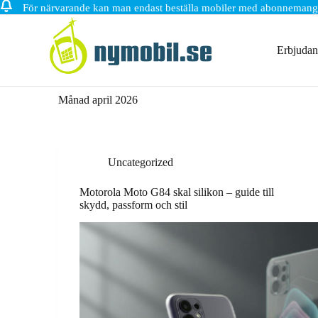
För närvarande kan man endast beställa mobiler med abonnemang
Hoppa
till
innehåll
Erbjuda
Månad
april 2026
Uncategorized
Motorola Moto G84 skal silikon – guide till
skydd, passform och stil