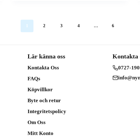
1
2
3
4
…
6
Lär känna oss
Kontakta 
Kontakta Oss
0727-190
info@nym
FAQs
Köpvillkor
Byte och retur
Integritetspolicy
Om Oss
Mitt Konto