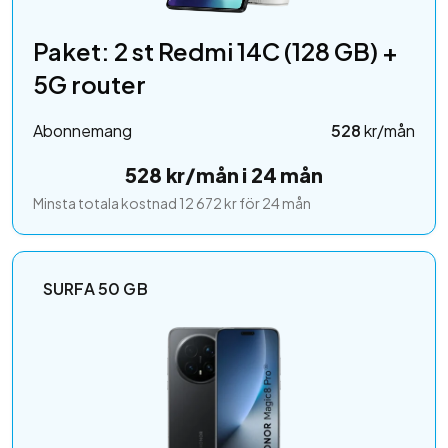
Paket: 2 st Redmi 14C (128 GB) +
5G router
Abonnemang
528
kr/mån
528 kr/mån i 24 mån
Minsta totala kostnad 12 672 kr för 24 mån
SURFA 50 GB