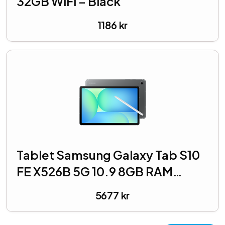
32GB WiFi – Black
1186
kr
Tablet Samsung Galaxy Tab S10
FE X526B 5G 10.9 8GB RAM
128GB Enterprise Edition – Grey
5677
kr