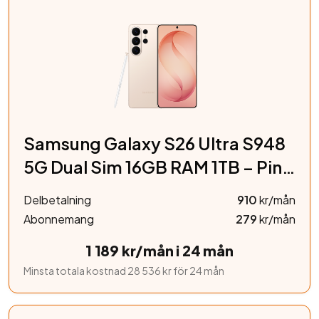
Samsung Galaxy S26 Ultra S948
5G Dual Sim 16GB RAM 1TB – Pink
Gold
Delbetalning
910
kr/mån
Abonnemang
279
kr/mån
1 189 kr/mån i 24 mån
Minsta totala kostnad 28 536 kr för 24 mån