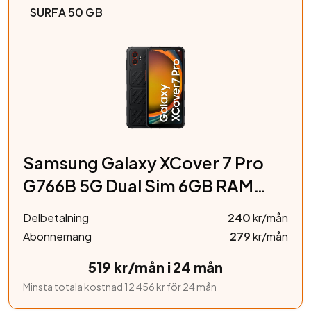
SURFA 50 GB
Samsung Galaxy XCover 7 Pro
G766B 5G Dual Sim 6GB RAM
128GB Enterprise Edition – Black
Delbetalning
240
kr/mån
Abonnemang
279
kr/mån
519 kr/mån i 24 mån
Minsta totala kostnad 12 456 kr för 24 mån