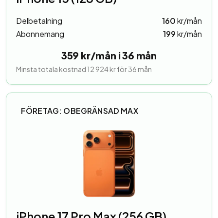
Delbetalning
160
kr/mån
Abonnemang
199
kr/mån
359 kr/mån i 36 mån
Minsta totala kostnad 12 924 kr för 36 mån
FÖRETAG: OBEGRÄNSAD MAX
iPhone 17 Pro Max (256 GB)