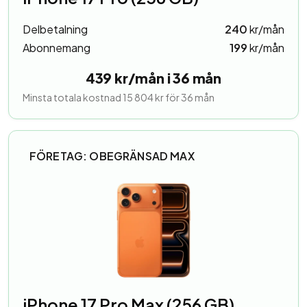
Delbetalning
240
kr/mån
Abonnemang
199
kr/mån
439 kr/mån i 36 mån
Minsta totala kostnad 15 804 kr för 36 mån
FÖRETAG: OBEGRÄNSAD MAX
iPhone 17 Pro Max (256 GB)