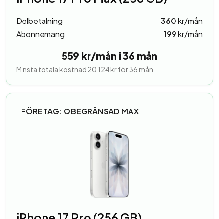
Delbetalning
360
kr/mån
Abonnemang
199
kr/mån
559 kr/mån i 36 mån
Minsta totala kostnad 20 124 kr för 36 mån
FÖRETAG: OBEGRÄNSAD MAX
iPhone 17 Pro (256 GB)