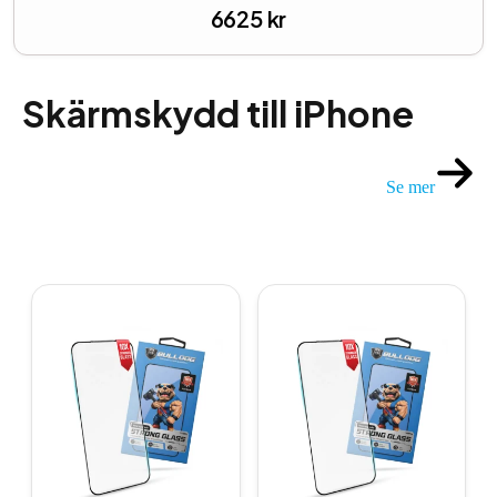
Region West – Titanium Silver
6625
kr
Skärmskydd till iPhone
Se mer