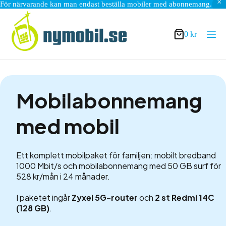
För närvarande kan man endast beställa mobiler med abonnemang.
Hoppa
till
innehåll
0
kr
Varukorg
Mobilabonnemang
med mobil
Ett komplett mobilpaket för familjen: mobilt bredband
1000 Mbit/s och mobilabonnemang med 50 GB surf för
528 kr/mån i 24 månader.
I paketet ingår
Zyxel 5G-router
och
2 st Redmi 14C
(128 GB)
.