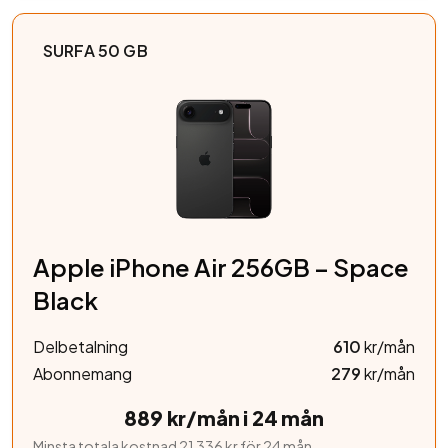
SURFA 50 GB
Apple iPhone Air 256GB – Space
Black
Delbetalning
610
kr/mån
Abonnemang
279
kr/mån
889 kr/mån i 24 mån
Minsta totala kostnad 21 336 kr för 24 mån