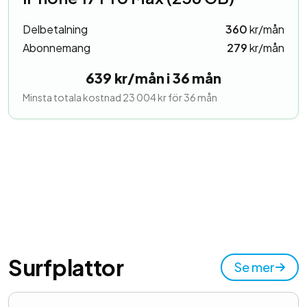
Delbetalning
360
kr/mån
Abonnemang
279
kr/mån
639 kr/mån i 36 mån
Minsta totala kostnad 23 004 kr för 36 mån
Surfplattor
Se mer