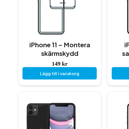
iPhone 11 – Montera
i
skärmskydd
sa
149
kr
Lägg till i varukorg