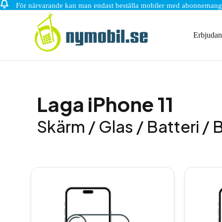
För närvarande kan man endast beställa mobiler med abonnemang
Hoppa
till
innehåll
Erbjuda
Laga iPhone 11
Skärm / Glas / Batteri /