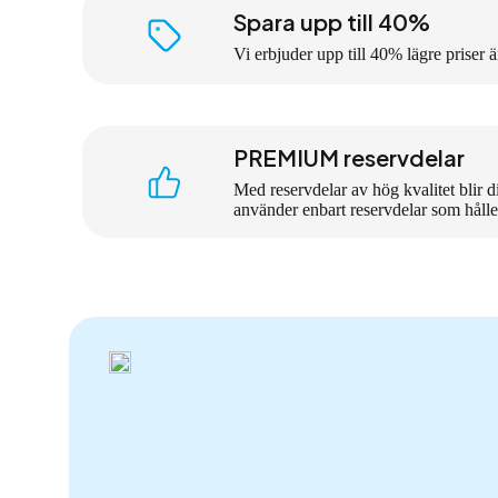
Spara upp till 40%
:
1
Vi erbjuder upp till 40% lägre priser 
4
9
k
PREMIUM reservdelar
r
Med reservdelar av hög kvalitet blir d
t
använder enbart reservdelar som håller
i
l
l
1
4
9
9
k
r