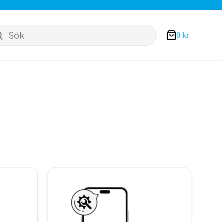
Sök
0
kr
Varukorg