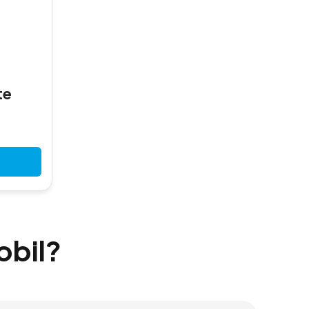
te
obil?