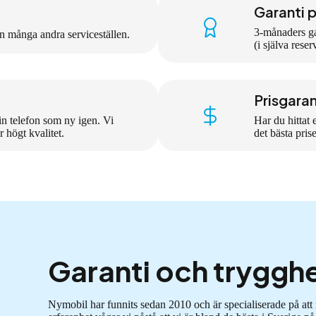
Garanti p
3-månaders gar
än många andra serviceställen.
(i själva rese
Prisgaran
in telefon som ny igen. Vi
Har du hittat e
 högt kvalitet.
det bästa pris
Garanti och tryggh
Nymobil har funnits sedan 2010 och är specialiserade på at