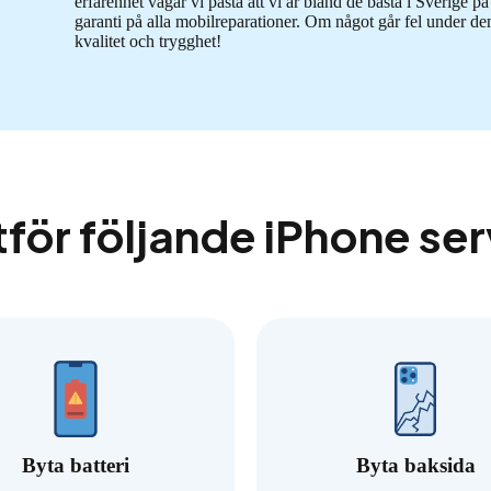
erfarenhet vågar vi påstå att vi är bland de bästa i Sverige 
garanti på alla mobilreparationer. Om något går fel under den 
kvalitet och trygghet!
tför följande iPhone se
Byta batteri
Byta baksida