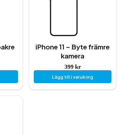
bakre
iPhone 11 – Byte främre
kamera
399
kr
Lägg till i varukorg