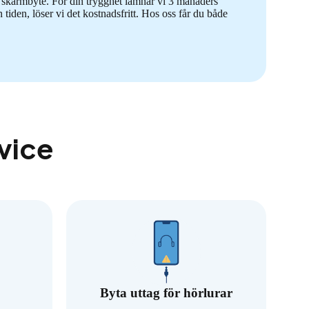
på skärmbyte. För din trygghet lämnar vi 3 månaders
tiden, löser vi det kostnadsfritt. Hos oss får du både
rvice
Byta uttag för hörlurar