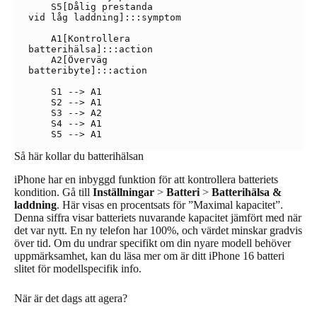
    S5[Dålig prestanda
vid låg laddning]:::symptom

    A1[Kontrollera
batterihälsa]:::action

    A2[Överväg
batteribyte]:::action

    S1 --> A1

    S2 --> A1

    S3 --> A2

    S4 --> A1

Så här kollar du batterihälsan
iPhone har en inbyggd funktion för att kontrollera batteriets
kondition. Gå till
Inställningar
>
Batteri
>
Batterihälsa &
laddning
. Här visas en procentsats för ”Maximal kapacitet”.
Denna siffra visar batteriets nuvarande kapacitet jämfört med när
det var nytt. En ny telefon har 100%, och värdet minskar gradvis
över tid. Om du undrar specifikt om din nyare modell behöver
uppmärksamhet, kan du läsa mer om är ditt iPhone 16 batteri
slitet för modellspecifik info.
När är det dags att agera?