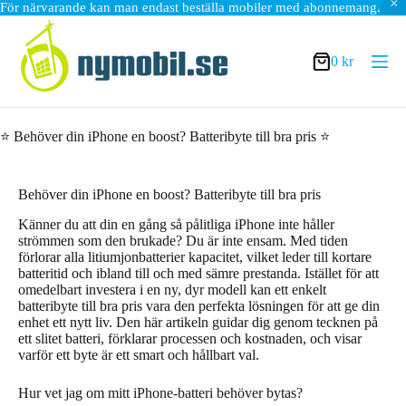
För närvarande kan man endast beställa mobiler med abonnemang.
Hoppa
till
innehåll
0
kr
Varukorg
⭐ Behöver din iPhone en boost? Batteribyte till bra pris ⭐
Behöver din iPhone en boost? Batteribyte till bra pris
Känner du att din en gång så pålitliga iPhone inte håller
strömmen som den brukade? Du är inte ensam. Med tiden
förlorar alla litiumjonbatterier kapacitet, vilket leder till kortare
batteritid och ibland till och med sämre prestanda. Istället för att
omedelbart investera i en ny, dyr modell kan ett enkelt
batteribyte till bra pris vara den perfekta lösningen för att ge din
enhet ett nytt liv. Den här artikeln guidar dig genom tecknen på
ett slitet batteri, förklarar processen och kostnaden, och visar
varför ett byte är ett smart och hållbart val.
Hur vet jag om mitt iPhone-batteri behöver bytas?