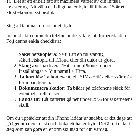
16. Det är ett enkelt sätt att maximera värdet av din initiala
investering. Att välja ett billigt batteribyte till iPhone 15 är ett
klokt ekonomiskt beslut.
Steg att ta innan du bokar ett byte
Innan du lämnar in din telefon är det viktigt att förbereda den.
Följ denna enkla checklista:
Säkerhetskopiera:
Se till att en fullständig
säkerhetskopia till iCloud eller din dator är gjord.
Stäng av:
Inaktivera ”Hitta min iPhone” under
Inställningar > [ditt namn] > Hitta.
Ta bort lås:
Ta bort eventuellt SIM-kortlås eller skärmlås
för reparationen.
Dokumentera skador:
Ta bilder på telefonens skick för
eventuella referenser.
Ladda ur:
Låt batteriet gå ner under 25% för säkerhetens
skull.
Om du upptäcker att din iPhone laddar ur snabbt, är det dags att
gå igenom denna lista och boka ett batteribyte. Det är ett enkelt
steg som kan göra en enorm skillnad för din vardag.