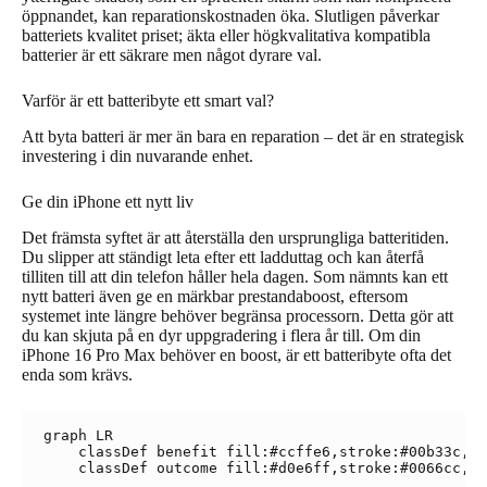
öppnandet, kan reparationskostnaden öka. Slutligen påverkar
batteriets kvalitet priset; äkta eller högkvalitativa kompatibla
batterier är ett säkrare men något dyrare val.
Varför är ett batteribyte ett smart val?
Att byta batteri är mer än bara en reparation – det är en strategisk
investering i din nuvarande enhet.
Ge din iPhone ett nytt liv
Det främsta syftet är att återställa den ursprungliga batteritiden.
Du slipper att ständigt leta efter ett ladduttag och kan återfå
tilliten till att din telefon håller hela dagen. Som nämnts kan ett
nytt batteri även ge en märkbar prestandaboost, eftersom
systemet inte längre behöver begränsa processorn. Detta gör att
du kan skjuta på en dyr uppgradering i flera år till. Om din
iPhone 16 Pro Max behöver en boost, är ett batteribyte ofta det
enda som krävs.
graph LR

    classDef benefit fill:#ccffe6,stroke:#00b33c,st
    classDef outcome fill:#d0e6ff,stroke:#0066cc,st