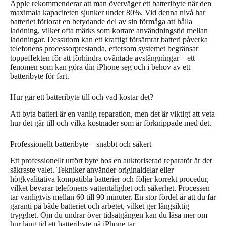
Apple rekommenderar att man överväger ett batteribyte när den
maximala kapaciteten sjunker under 80%. Vid denna nivå har
batteriet förlorat en betydande del av sin förmåga att hålla
laddning, vilket ofta märks som kortare användningstid mellan
laddningar. Dessutom kan ett kraftigt försämrat batteri påverka
telefonens processorprestanda, eftersom systemet begränsar
toppeffekten för att förhindra oväntade avstängningar – ett
fenomen som kan göra din iPhone seg och i behov av ett
batteribyte för fart.
Hur går ett batteribyte till och vad kostar det?
Att byta batteri är en vanlig reparation, men det är viktigt att veta
hur det går till och vilka kostnader som är förknippade med det.
Professionellt batteribyte – snabbt och säkert
Ett professionellt utfört byte hos en auktoriserad reparatör är det
säkraste valet. Tekniker använder originaldelar eller
högkvalitativa kompatibla batterier och följer korrekt procedur,
vilket bevarar telefonens vattentålighet och säkerhet. Processen
tar vanligtvis mellan 60 till 90 minuter. En stor fördel är att du får
garanti på både batteriet och arbetet, vilket ger långsiktig
trygghet. Om du undrar över tidsåtgången kan du läsa mer om
hur lång tid ett batteribyte på iPhone tar.