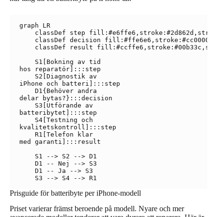
graph LR

    classDef step fill:#e6ffe6,stroke:#2d862d,strok
    classDef decision fill:#ffe6e6,stroke:#cc0000,s
    classDef result fill:#ccffe6,stroke:#00b33c,str
    S1[Bokning av tid
hos reparatör]:::step

    S2[Diagnostik av
iPhone och batteri]:::step

    D1{Behöver andra
delar bytas?}:::decision

    S3[Utförande av
batteribytet]:::step

    S4[Testning och
kvalitetskontroll]:::step

    R1[Telefon klar
med garanti]:::result

    S1 --> S2 --> D1

    D1 -- Nej --> S3

    D1 -- Ja --> S3

Prisguide för batteribyte per iPhone-modell
Priset varierar främst beroende på modell. Nyare och mer