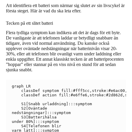
Att identifiera ett batteri som närmar sig slutet av sin livscykel är
första steget. Här är vad du ska leta efter.
Tecken på ett slitet batteri
Flera tydliga symptom kan indikera att det är dags för ett byte.
De vanligaste är att telefonen laddar ur betydligt snabbare än
tidigare, även vid normal användning. Du kanske också
upplever oväntade nedstängningar när batterinivån visar 20-
30%, eller att telefonen blir ovanligt varm under laddning eller
enkla uppgifter. Ett annat klassiskt tecken är att batteriprocenten
”hoppar” eller stannar på en viss nivå en stund för att sedan
sjunka snabbt.
graph LR

    classDef symptom fill:#fff5cc,stroke:#e6ac00,st
    classDef action fill:#e6ffe6,stroke:#2d862d,str
    S1[Snabb urladdning]:::symptom

    S2[Oväntade
nedstängningar]:::symptom

    S3[Batterihälsa
under 80%]:::symptom

    S4[Telefonen blir
varm lätt]:::symptom
