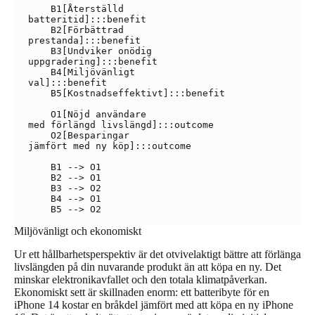
    B1[Återställd
batteritid]:::benefit

    B2[Förbättrad
prestanda]:::benefit

    B3[Undviker onödig
uppgradering]:::benefit

    B4[Miljövänligt
val]:::benefit

    B5[Kostnadseffektivt]:::benefit

    O1[Nöjd användare
med förlängd livslängd]:::outcome

    O2[Besparingar
jämfört med ny köp]:::outcome

    B1 --> O1

    B2 --> O1

    B3 --> O2

    B4 --> O1

Miljövänligt och ekonomiskt
Ur ett hållbarhetsperspektiv är det otvivelaktigt bättre att förlänga
livslängden på din nuvarande produkt än att köpa en ny. Det
minskar elektronikavfallet och den totala klimatpåverkan.
Ekonomiskt sett är skillnaden enorm: ett batteribyte för en
iPhone 14 kostar en bråkdel jämfört med att köpa en ny iPhone