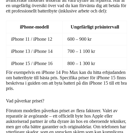
avancerade modeller tenderar att vara dyrare att reparera. Här är
en ungefärlig översikt över vad du kan förvänta dig att betala för
ett professionellt batteribyte (inklusive arbete och del):
iPhone-modell
Ungefärligt prisintervall
iPhone 11 / iPhone 12
600 – 900 kr
iPhone 13 / iPhone 14
700 – 1 100 kr
iPhone 15 / iPhone 16
800 – 1 300 kr
För exempelvis en iPhone 14 Pro Max kan du hitta erbjudanden
om batteribyte till bästa pris. Specifika priser för iPhone 15 finns
beskrivna i guiden om att byta batteri på din iPhone 15 till ett bra
pris.
Vad påverkar priset?
Förutom modellen påverkas priset av flera faktorer. Valet av
reparatör är avgörande – ett officiellt byte hos Apple eller
auktoriserad partner är ofta dyrare än hos en oberoende tekniker,
men ger ofta bättre garantier och originaldelar. Om telefonen har
ytterligare skador, som en sprucken skärm som kan komplicera