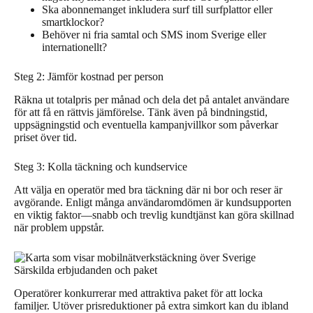
Ska abonnemanget inkludera surf till surfplattor eller
smartklockor?
Behöver ni fria samtal och SMS inom Sverige eller
internationellt?
Steg 2: Jämför kostnad per person
Räkna ut totalpris per månad och dela det på antalet användare
för att få en rättvis jämförelse. Tänk även på bindningstid,
uppsägningstid och eventuella kampanjvillkor som påverkar
priset över tid.
Steg 3: Kolla täckning och kundservice
Att välja en operatör med bra täckning där ni bor och reser är
avgörande. Enligt många användaromdömen är kundsupporten
en viktig faktor—snabb och trevlig kundtjänst kan göra skillnad
när problem uppstår.
Särskilda erbjudanden och paket
Operatörer konkurrerar med attraktiva paket för att locka
familjer. Utöver prisreduktioner på extra simkort kan du ibland