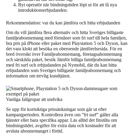
Byt operatör när bindningstiden löpt ut för att få nya
introduktionserbjudanden.
Rekommendation: var du kan jämföra och hitta erbjudanden
Om du vill jämföra flera alternativ och hitta Sveriges billigaste
familjeabonnemang med förmåner som fri surf till hela familjen,
bra pris på iPhone eller paket med Playstation 5 och Dyson, kan
det vara klokt att besöka en oberoende jämförelsesida. För en
bred översikt över Familjeabonnemang, företagsabonnemang
och särskilda paket, besök Jämför billiga familjeabonnemang
med fri surf och erbjudanden på Nymobil, där du kan hitta
erbjudanden som Sveriges billigaste familjeabonnemang och
information om trevlig kundtjänst.
Vanliga fallgropar att undvika
Se upp för kortsiktiga prissänkningar som går ut efter
kampanjperioden. Kontrollera även om ”fri surf” gäller alla
tjänster eller bara specifika appar. Läs alltid det finstilta om
bindningstider, avgifter för extra data och kostnader för att
avsluta abonnemanget i förtid.