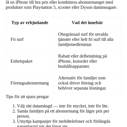
få en iPhone till bra pris eller kombinera abonnemanget med
produkter som Playstation 5, scooter eller Dyson dammsugare.
Typ av erbjudande
Vad det innebär
Obegränsad surf för utvalda
Fri surf
tjänster eller helt fri surf till alla
familjemedlemmar.
Rabatt eller delbetalning på
Enhetspaket
iPhone, konsoler eller
hushållsapparater.
Alternativ för familjer som
Företagsabonnemang
också driver företag och
behöver separata lösningar.
Tips för att spara pengar
Välj rätt datamängd — inte för mycket, inte för lite.
Samla familjen på ett abonnemang för lägre pris per
person.
Utnyttja kampanjer för mobiltelefoner och förlängda
garantiavtal när det lönar sig.