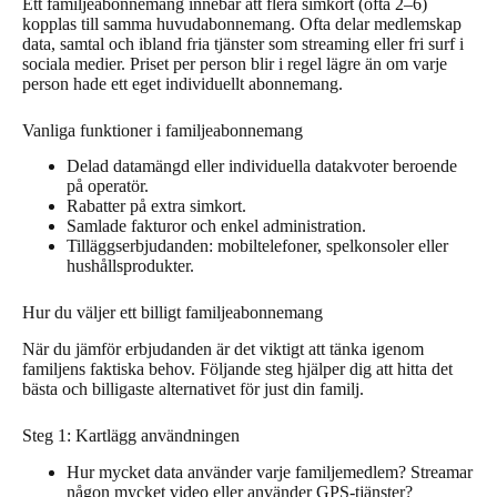
Ett familjeabonnemang innebär att flera simkort (ofta 2–6)
kopplas till samma huvudabonnemang. Ofta delar medlemskap
data, samtal och ibland fria tjänster som streaming eller fri surf i
sociala medier. Priset per person blir i regel lägre än om varje
person hade ett eget individuellt abonnemang.
Vanliga funktioner i familjeabonnemang
Delad datamängd eller individuella datakvoter beroende
på operatör.
Rabatter på extra simkort.
Samlade fakturor och enkel administration.
Tilläggserbjudanden: mobiltelefoner, spelkonsoler eller
hushållsprodukter.
Hur du väljer ett billigt familjeabonnemang
När du jämför erbjudanden är det viktigt att tänka igenom
familjens faktiska behov. Följande steg hjälper dig att hitta det
bästa och billigaste alternativet för just din familj.
Steg 1: Kartlägg användningen
Hur mycket data använder varje familjemedlem? Streamar
någon mycket video eller använder GPS-tjänster?