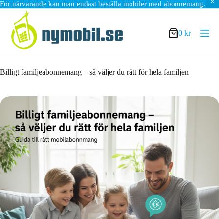
För närvarande kan man endast beställa mobiler med abonnemang.
Hoppa
till
innehåll
0
kr
Varukorg
Billigt familjeabonnemang – så väljer du rätt för hela familjen