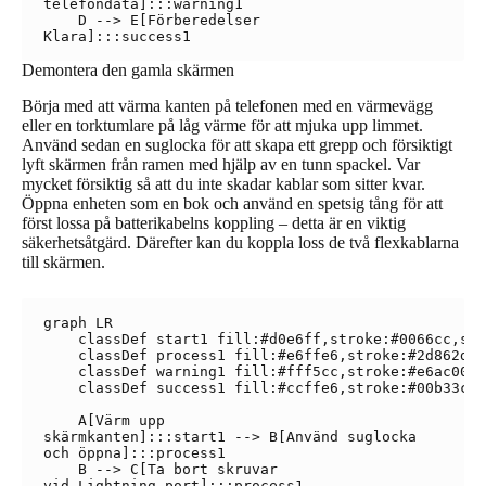
telefondata]:::warning1

    D --> E[Förberedelser
Demontera den gamla skärmen
Börja med att värma kanten på telefonen med en värmevägg
eller en torktumlare på låg värme för att mjuka upp limmet.
Använd sedan en suglocka för att skapa ett grepp och försiktigt
lyft skärmen från ramen med hjälp av en tunn spackel. Var
mycket försiktig så att du inte skadar kablar som sitter kvar.
Öppna enheten som en bok och använd en spetsig tång för att
först lossa på batterikabelns koppling – detta är en viktig
säkerhetsåtgärd. Därefter kan du koppla loss de två flexkablarna
till skärmen.
graph LR

    classDef start1 fill:#d0e6ff,stroke:#0066cc,str
    classDef process1 fill:#e6ffe6,stroke:#2d862d,s
    classDef warning1 fill:#fff5cc,stroke:#e6ac00,s
    classDef success1 fill:#ccffe6,stroke:#00b33c,s
    A[Värm upp
skärmkanten]:::start1 --> B[Använd suglocka
och öppna]:::process1

    B --> C[Ta bort skruvar
vid Lightning-port]:::process1
