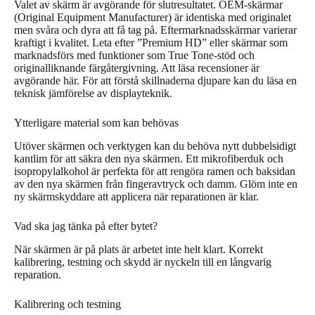
Valet av skärm är avgörande för slutresultatet. OEM-skärmar
(Original Equipment Manufacturer) är identiska med originalet
men svåra och dyra att få tag på. Eftermarknadsskärmar varierar
kraftigt i kvalitet. Leta efter ”Premium HD” eller skärmar som
marknadsförs med funktioner som True Tone-stöd och
originalliknande färgåtergivning. Att läsa recensioner är
avgörande här. För att förstå skillnaderna djupare kan du läsa en
teknisk jämförelse av displayteknik.
Ytterligare material som kan behövas
Utöver skärmen och verktygen kan du behöva nytt dubbelsidigt
kantlim för att säkra den nya skärmen. Ett mikrofiberduk och
isopropylalkohol är perfekta för att rengöra ramen och baksidan
av den nya skärmen från fingeravtryck och damm. Glöm inte en
ny skärmskyddare att applicera när reparationen är klar.
Vad ska jag tänka på efter bytet?
När skärmen är på plats är arbetet inte helt klart. Korrekt
kalibrering, testning och skydd är nyckeln till en långvarig
reparation.
Kalibrering och testning