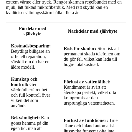
extrem värme eller tryck. Rengör skärmen regelbundet med en
mjuk, lätt fuktad mikrofiberduk. Med rätt skydd kan en
kvalitetsersättningsskärm hålla i flera år.
Fördelar med
Nackdelar med självbyte
självbyte
Kostnadsbesparing:
Risk för skador:
Stor risk att
Betydligt billigare än
permanent skada telefonen om
officiell reparation,
du gör fel, vilket kan leda till
särskilt om du har en
högre totalkostnad.
äldre modell.
Kunskap och
Förlust av vattentäthet:
kontroll:
Ger
Kantlimmet är svårt att
värdefull erfarenhet
återskapa perfekt, vilket ofta
och full kontroll över
kompromissar den
vilken del som
ursprungliga vattentätheten.
används.
Bekvämlighet:
Kan
Förlust av funktioner:
True
göras hemma på din
Tone och ibland automatisk
egen tid, utan att
ljusstyrka fungerar ofta inte