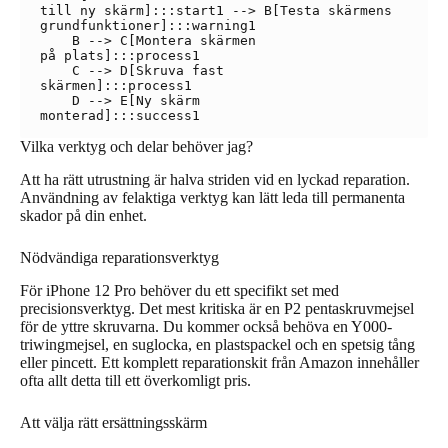
till ny skärm]:::start1 --> B[Testa skärmens
grundfunktioner]:::warning1

    B --> C[Montera skärmen
på plats]:::process1

    C --> D[Skruva fast
skärmen]:::process1

    D --> E[Ny skärm
Vilka verktyg och delar behöver jag?
Att ha rätt utrustning är halva striden vid en lyckad reparation.
Användning av felaktiga verktyg kan lätt leda till permanenta
skador på din enhet.
Nödvändiga reparationsverktyg
För iPhone 12 Pro behöver du ett specifikt set med
precisionsverktyg. Det mest kritiska är en P2 pentaskruvmejsel
för de yttre skruvarna. Du kommer också behöva en Y000-
triwingmejsel, en suglocka, en plastspackel och en spetsig tång
eller pincett. Ett komplett reparationskit från Amazon innehåller
ofta allt detta till ett överkomligt pris.
Att välja rätt ersättningsskärm