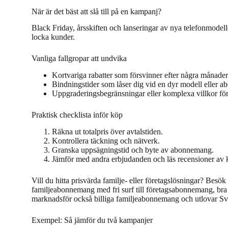
När är det bäst att slå till på en kampanj?
Black Friday, årsskiften och lanseringar av nya telefonmodell
locka kunder.
Vanliga fallgropar att undvika
Kortvariga rabatter som försvinner efter några månad
Bindningstider som låser dig vid en dyr modell eller 
Uppgraderingsbegränsningar eller komplexa villkor för 
Praktisk checklista inför köp
Räkna ut totalpris över avtalstiden.
Kontrollera täckning och nätverk.
Granska uppsägningstid och byte av abonnemang.
Jämför med andra erbjudanden och läs recensioner av k
Vill du hitta prisvärda familje- eller företagslösningar? Bes
familjeabonnemang med fri surf till företagsabonnemang, br
marknadsför också billiga familjeabonnemang och utlovar Sver
Exempel: Så jämför du två kampanjer