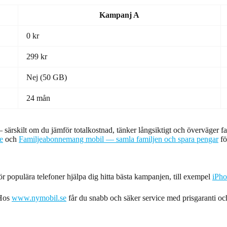
Kampanj A
0 kr
299 kr
Nej (50 GB)
24 mån
skilt om du jämför totalkostnad, tänker långsiktigt och överväger fami
e
och
Familjeabonnemang mobil — samla familjen och spara pengar
för
r populära telefoner hjälpa dig hitta bästa kampanjen, till exempel
iPh
 Hos
www.nymobil.se
får du snabb och säker service med prisgaranti oc