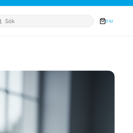
Sök
0
kr
Varukorg