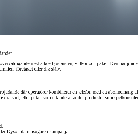
dandet
erväldigande med alla erbjudanden, villkor och paket. Den här guiden h
iljen, företaget eller dig själv.
bjudande där operatörer kombinerar en telefon med ett abonnemang till
, extra surf, eller paket som inkluderar andra produkter som spelkonsoler
d.
r eller Dyson dammsugare i kampanj.