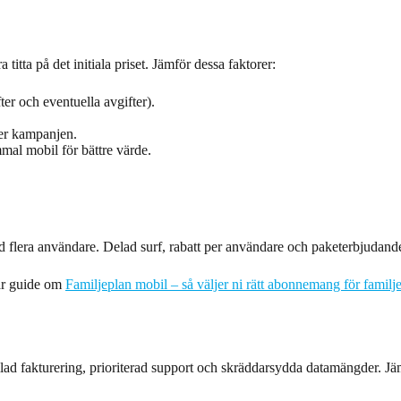
titta på det initiala priset. Jämför dessa faktorer:
er och eventuella avgifter).
er kampanjen.
mal mobil för bättre värde.
 flera användare. Delad surf, rabatt per användare och paketerbjudanden
vår guide om
Familjeplan mobil – så väljer ni rätt abonnemang för familj
ad fakturering, prioriterad support och skräddarsydda datamängder. Jämf