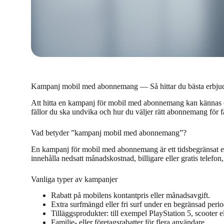
Kampanj mobil med abonnemang — Så hittar du bästa erbju
Att hitta en kampanj för mobil med abonnemang kan kännas öv
fällor du ska undvika och hur du väljer rätt abonnemang för fam
Vad betyder ”kampanj mobil med abonnemang”?
En kampanj för mobil med abonnemang är ett tidsbegränsat er
innehålla nedsatt månadskostnad, billigare eller gratis telefon
Vanliga typer av kampanjer
Rabatt på mobilens kontantpris eller månadsavgift.
Extra surfmängd eller fri surf under en begränsad perio
Tilläggsprodukter: till exempel PlayStation 5, scoote
Familje- eller företagsrabatter för flera användare.