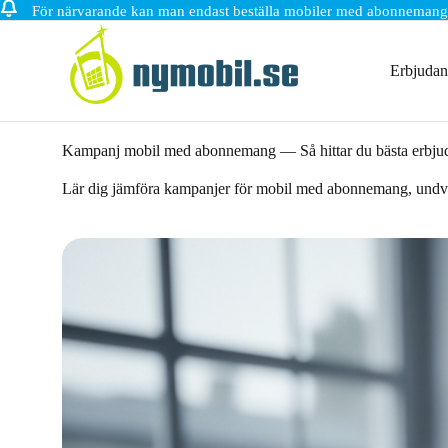
För närvarande kan man endast beställa mobiler med abonnemang
Hoppa
till
innehåll
Erbjuda
Kampanj mobil med abonnemang — Så hittar du bästa erbju
Lär dig jämföra kampanjer för mobil med abonnemang, undvik fa