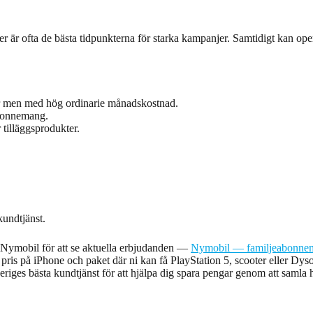
er är ofta de bästa tidpunkterna för starka kampanjer. Samtidigt kan ope
er men med hög ordinarie månadskostnad.
abonnemang.
tilläggsprodukter.
undtjänst.
ök Nymobil för att se aktuella erbjudanden —
Nymobil — familjeabonnema
a pris på iPhone och paket där ni kan få PlayStation 5, scooter elle
iges bästa kundtjänst för att hjälpa dig spara pengar genom att samla 