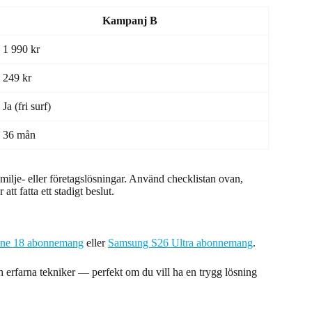
Kampanj B
1 990 kr
249 kr
Ja (fri surf)
36 mån
lje- eller företagslösningar. Använd checklistan ovan,
 att fatta ett stadigt beslut.
one 18 abonnemang
eller
Samsung S26 Ultra abonnemang
.
h erfarna tekniker — perfekt om du vill ha en trygg lösning