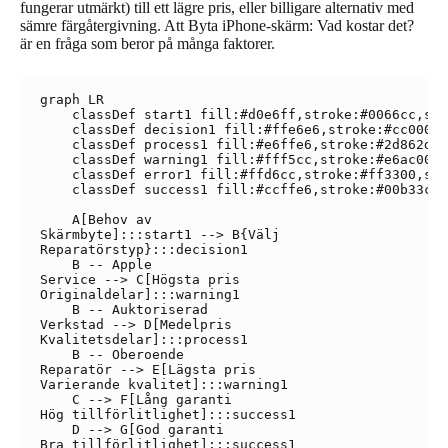
fungerar utmärkt) till ett lägre pris, eller billigare alternativ med
sämre färgåtergivning. Att Byta iPhone-skärm: Vad kostar det?
är en fråga som beror på många faktorer.
graph LR

    classDef start1 fill:#d0e6ff,stroke:#0066cc,str
    classDef decision1 fill:#ffe6e6,stroke:#cc0000,
    classDef process1 fill:#e6ffe6,stroke:#2d862d,s
    classDef warning1 fill:#fff5cc,stroke:#e6ac00,s
    classDef error1 fill:#ffd6cc,stroke:#ff3300,str
    classDef success1 fill:#ccffe6,stroke:#00b33c,s
    A[Behov av
Skärmbyte]:::start1 --> B{Välj
Reparatörstyp}:::decision1

    B -- Apple
Service --> C[Högsta pris
Originaldelar]:::warning1

    B -- Auktoriserad
Verkstad --> D[Medelpris
Kvalitetsdelar]:::process1

    B -- Oberoende
Reparatör --> E[Lägsta pris
Varierande kvalitet]:::warning1

    C --> F[Lång garanti
Hög tillförlitlighet]:::success1

    D --> G[God garanti
Bra tillförlitlighet]:::success1
