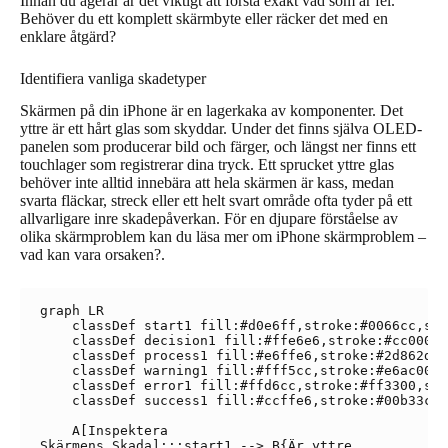
Innan du agerar är det viktigt att förstå exakt vad som är fel.
Behöver du ett komplett skärmbyte eller räcker det med en
enklare åtgärd?
Identifiera vanliga skadetyper
Skärmen på din iPhone är en lagerkaka av komponenter. Det
yttre är ett hårt glas som skyddar. Under det finns själva OLED-
panelen som producerar bild och färger, och längst ner finns ett
touchlager som registrerar dina tryck. Ett sprucket yttre glas
behöver inte alltid innebära att hela skärmen är kass, medan
svarta fläckar, streck eller ett helt svart område ofta tyder på ett
allvarligare inre skadepåverkan. För en djupare förståelse av
olika skärmproblem kan du läsa mer om iPhone skärmproblem –
vad kan vara orsaken?.
graph LR

    classDef start1 fill:#d0e6ff,stroke:#0066cc,str
    classDef decision1 fill:#ffe6e6,stroke:#cc0000,
    classDef process1 fill:#e6ffe6,stroke:#2d862d,s
    classDef warning1 fill:#fff5cc,stroke:#e6ac00,s
    classDef error1 fill:#ffd6cc,stroke:#ff3300,str
    classDef success1 fill:#ccffe6,stroke:#00b33c,s
    A[Inspektera
Skärmens Skada]:::start1 --> B{Är yttre