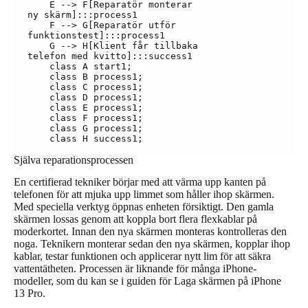
    E --> F[Reparatör monterar
ny skärm]:::process1

    F --> G[Reparatör utför
funktionstest]:::process1

    G --> H[Klient får tillbaka
telefon med kvitto]:::success1

    class A start1;

    class B process1;

    class C process1;

    class D process1;

    class E process1;

    class F process1;

    class G process1;

Själva reparationsprocessen
En certifierad tekniker börjar med att värma upp kanten på
telefonen för att mjuka upp limmet som håller ihop skärmen.
Med speciella verktyg öppnas enheten försiktigt. Den gamla
skärmen lossas genom att koppla bort flera flexkablar på
moderkortet. Innan den nya skärmen monteras kontrolleras den
noga. Teknikern monterar sedan den nya skärmen, kopplar ihop
kablar, testar funktionen och applicerar nytt lim för att säkra
vattentätheten. Processen är liknande för många iPhone-
modeller, som du kan se i guiden för Laga skärmen på iPhone
13 Pro.