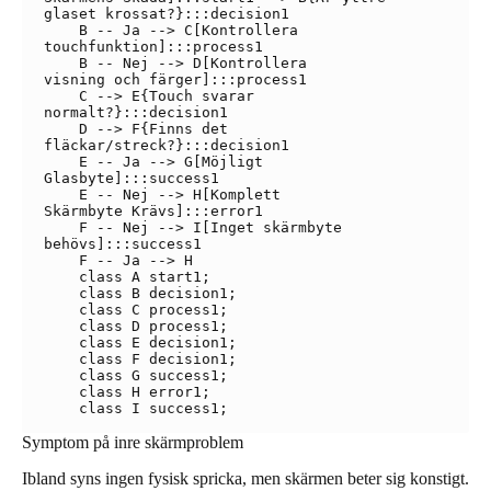
glaset krossat?}:::decision1

    B -- Ja --> C[Kontrollera
touchfunktion]:::process1

    B -- Nej --> D[Kontrollera
visning och färger]:::process1

    C --> E{Touch svarar
normalt?}:::decision1

    D --> F{Finns det
fläckar/streck?}:::decision1

    E -- Ja --> G[Möjligt
Glasbyte]:::success1

    E -- Nej --> H[Komplett
Skärmbyte Krävs]:::error1

    F -- Nej --> I[Inget skärmbyte
behövs]:::success1

    F -- Ja --> H

    class A start1;

    class B decision1;

    class C process1;

    class D process1;

    class E decision1;

    class F decision1;

    class G success1;

    class H error1;

Symptom på inre skärmproblem
Ibland syns ingen fysisk spricka, men skärmen beter sig konstigt.