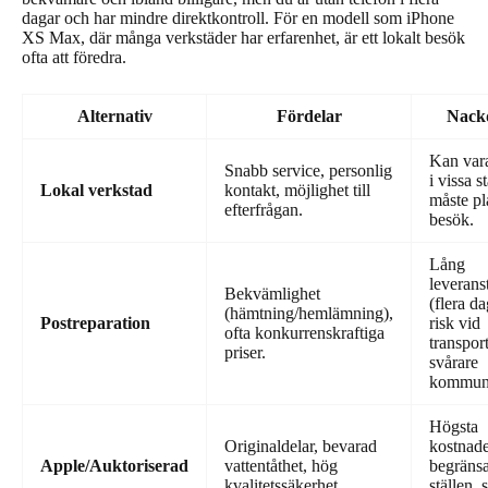
dagar och har mindre direktkontroll. För en modell som iPhone
XS Max, där många verkstäder har erfarenhet, är ett lokalt besök
ofta att föredra.
Alternativ
Fördelar
Nack
Kan var
Snabb service, personlig
i vissa s
Lokal verkstad
kontakt, möjlighet till
måste pl
efterfrågan.
besök.
Lång
leverans
Bekvämlighet
(flera da
(hämtning/hemlämning),
Postreparation
risk vid
ofta konkurrenskraftiga
transport
priser.
svårare
kommuni
Högsta
Originaldelar, bevarad
kostnad
Apple/Auktoriserad
vattentåthet, hög
begränsa
kvalitetssäkerhet.
ställen, s