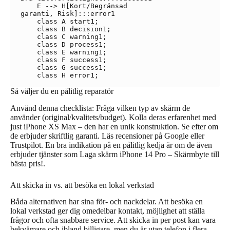
    E --> H[Kort/Begränsad
garanti, Risk]:::error1

    class A start1;

    class B decision1;

    class C warning1;

    class D process1;

    class E warning1;

    class F success1;

    class G success1;

Så väljer du en pålitlig reparatör
Använd denna checklista: Fråga vilken typ av skärm de
använder (original/kvalitets/budget). Kolla deras erfarenhet med
just iPhone XS Max – den har en unik konstruktion. Se efter om
de erbjuder skriftlig garanti. Läs recensioner på Google eller
Trustpilot. En bra indikation på en pålitlig kedja är om de även
erbjuder tjänster som Laga skärm iPhone 14 Pro – Skärmbyte till
bästa pris!.
Att skicka in vs. att besöka en lokal verkstad
Båda alternativen har sina för- och nackdelar. Att besöka en
lokal verkstad ger dig omedelbar kontakt, möjlighet att ställa
frågor och ofta snabbare service. Att skicka in per post kan vara
bekvämare och ibland billigare, men du är utan telefon i flera