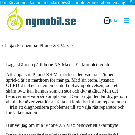
För närvarande kan man endast beställa mobiler med abonnemang.
Hoppa
till
innehåll
0
kr
Varukorg
⭐ Laga skärmen på iPhone XS Max ⭐
Laga skärmen på iPhone XS Max – En komplett guide
Att tappa sin iPhone XS Max och se den vackra skärmen
spricka är en mardröm för många. Med sin stora, lysande
OLED-display är den en central del av upplevelsen, och ett
skärmbyte kan kännas som en stor och dyr åtgärd. Men det
behöver inte vara så komplicerat. Den här guiden tar dig genom
allt du behöver veta för att fatta ett klokt beslut om reparationen
– från att diagnostisera problemet till att välja rätt reparatör och
förstå kostnaden.
Hur vet jag om min iPhone XS Max behöver ett skärmbyte?