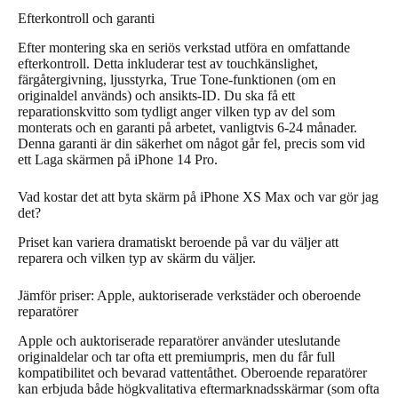
Efterkontroll och garanti
Efter montering ska en seriös verkstad utföra en omfattande
efterkontroll. Detta inkluderar test av touchkänslighet,
färgåtergivning, ljusstyrka, True Tone-funktionen (om en
originaldel används) och ansikts-ID. Du ska få ett
reparationskvitto som tydligt anger vilken typ av del som
monterats och en garanti på arbetet, vanligtvis 6-24 månader.
Denna garanti är din säkerhet om något går fel, precis som vid
ett Laga skärmen på iPhone 14 Pro.
Vad kostar det att byta skärm på iPhone XS Max och var gör jag
det?
Priset kan variera dramatiskt beroende på var du väljer att
reparera och vilken typ av skärm du väljer.
Jämför priser: Apple, auktoriserade verkstäder och oberoende
reparatörer
Apple och auktoriserade reparatörer använder uteslutande
originaldelar och tar ofta ett premiumpris, men du får full
kompatibilitet och bevarad vattentåthet. Oberoende reparatörer
kan erbjuda både högkvalitativa eftermarknadsskärmar (som ofta