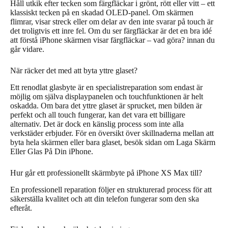
Håll utkik efter tecken som färgfläckar i grönt, rött eller vitt – ett
klassiskt tecken på en skadad OLED-panel. Om skärmen
flimrar, visar streck eller om delar av den inte svarar på touch är
det troligtvis ett inre fel. Om du ser färgfläckar är det en bra idé
att förstå iPhone skärmen visar färgfläckar – vad göra? innan du
går vidare.
När räcker det med att byta yttre glaset?
Ett renodlat glasbyte är en specialistreparation som endast är
möjlig om själva displaypanelen och touchfunktionen är helt
oskadda. Om bara det yttre glaset är sprucket, men bilden är
perfekt och all touch fungerar, kan det vara ett billigare
alternativ. Det är dock en känslig process som inte alla
verkstäder erbjuder. För en översikt över skillnaderna mellan att
byta hela skärmen eller bara glaset, besök sidan om Laga Skärm
Eller Glas På Din iPhone.
Hur går ett professionellt skärmbyte på iPhone XS Max till?
En professionell reparation följer en strukturerad process för att
säkerställa kvalitet och att din telefon fungerar som den ska
efteråt.