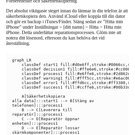
Förberedelser och säkerhetskopiering
Det absolut viktigaste steget innan du lämnar in din telefon är att
säkerhetskopiera den. Använd iCloud eller koppla till din dator
och gör en backup i iTunes/Finder. Stäng sedan av ”Hitta min
iPhone” under Inställningar > [ditt namn] > Hitta > Hitta min
iPhone. Detta underlättar reparationsprocessen. Glöm inte att
notera ditt lösenord, eftersom du kan behöva det vid
återställning.
graph LR

    classDef start1 fill:#d0e6ff,stroke:#0066cc,str
    classDef decision1 fill:#ffe6e6,stroke:#cc0000,
    classDef process1 fill:#e6ffe6,stroke:#2d862d,s
    classDef warning1 fill:#fff5cc,stroke:#e6ac00,s
    classDef error1 fill:#ffd6cc,stroke:#ff3300,str
    classDef success1 fill:#ccffe6,stroke:#00b33c,s
    A[Säkerhetskopiera
alla data]:::start1 --> B[Stäng av
telefonen]:::process1

    B --> C[Leverera till
reparatör]:::process1

    C --> D[Reparatör öppnar
enheten]:::process1

    D --> E[Reparatör lossar
skärmkomponenter]:::process1
