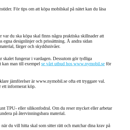
nstider. För tips om att köpa mobilskal på nätet kan du läsa
r var du ska köpa skal finns några praktiska skillnader att
as egna designlinjer och prissättning. Å andra sidan
 material, färger och skyddsnivåer.
r skalet fungerar i vardagen. Dessutom gör tydliga
et kan man till exempel
se vårt utbud hos www.nymobil.se
för
are jämförelser är www.nymobil.se ofta ett tryggare val.
ett informerat köp.
unt TPU- eller silikonfodral. Om du reser mycket eller arbetar
 fundera på återvinningsbara material.
 du vill hitta skal som sitter rätt och matchar dina krav på