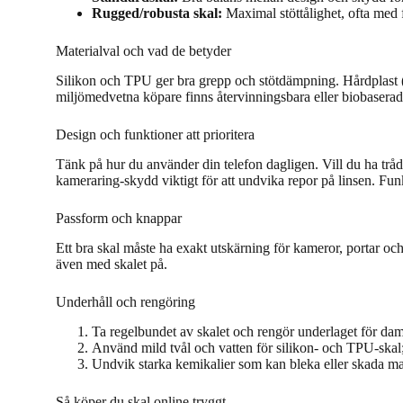
Rugged/robusta skal:
Maximal stöttålighet, ofta med 
Materialval och vad de betyder
Silikon och TPU ger bra grepp och stötdämpning. Hårdplast 
miljömedvetna köpare finns återvinningsbara eller biobaserade 
Design och funktioner att prioritera
Tänk på hur du använder din telefon dagligen. Vill du ha trådl
kameraring-skydd viktigt för att undvika repor på linsen. Fu
Passform och knappar
Ett bra skal måste ha exakt utskärning för kameror, portar oc
även med skalet på.
Underhåll och rengöring
Ta regelbundet av skalet och rengör underlaget för d
Använd mild tvål och vatten för silikon- och TPU-skal;
Undvik starka kemikalier som kan bleka eller skada mat
Så köper du skal online tryggt