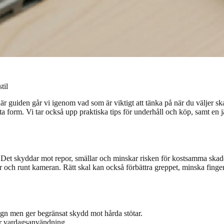
til
här guiden går vi igenom vad som är viktigt att tänka på när du väljer sk
 form. Vi tar också upp praktiska tips för underhåll och köp, samt en jä
n. Det skyddar mot repor, smällar och minskar risken för kostsamma ska
nter och runt kameran. Rätt skal kan också förbättra greppet, minska fin
gn men ger begränsat skydd mot hårda stötar.
r vardagsanvändning.