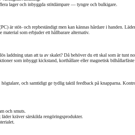
flera lager och inbyggda stötdämpare — tyngre och bulkigare.
(PC) är stöt- och repbeständigt men kan kännas hårdare i handen. Läde
material som erbjuder ett hållbarare alternativ.
ös laddning utan att ta av skalet? Då behöver du ett skal som är tunt nog
nktioner som inbyggt kickstand, korthållare eller magnetisk bilhållarf
h högtalare, och samtidigt ge tydlig taktil feedback på knapparna. Kontr
amm och smuts.
 läder kräver särskilda rengöringsprodukter.
erialet.