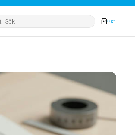
Sök
0
kr
Varukorg