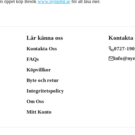
ars öppet köp Besök
www.nymobil.se
för att läsa mer.
Lär känna oss
Kontakta 
Kontakta Oss
0727-190
info@nym
FAQs
Köpvillkor
Byte och retur
Integritetspolicy
Om Oss
Mitt Konto