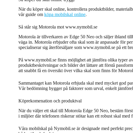
När du köper skal online, kontrollera produktbilder, materialb
vår guide om
köpa mobilskal online
.
Så står sig Motorola mot www.nymobil.se
Motorola är tillverkaren av Edge 50 Neo och säljer ibland till
väga in. Motorola erbjuder ofta skal som är anpassade för perf
specialiserar sig återförsäljare som www.nymobil.se på ett breda
På www.nymobil.se finns möjlighet att jämföra olika typer av
produktbeskrivningar och bilder det lättare att förstå passfor
att snabbt få en översikt över vilka skal som finns för Motor
Sammantaget kan Motorola erbjuda skal med mycket god passfo
Vår bedömning bygger på faktorer som urval, enkelt jämförel
Köprekomenation och produktval
När du väljer ett skal till Motorola Edge 50 Neo, bestäm förs
i miljöer där telefonen riskerar stötar kan ett robust skal med
Våra mobilskal på Nymobil.se är designade med perfekt precis