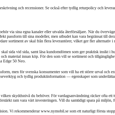
eskrivning och recensioner. Se också efter tydlig returpolicy och levera
behör via sina egna kanaler eller utvalda återförsäljare. När du överväge
ekt passform till sina modeller, men utbudet kan vara begränsat till der
re sortiment av skal från flera leverantörer, vilket ger fler alternativ i
 skal sida vid sida, samt läsa kundomdömen som ger praktisk insikt i hu
m och material innan köp. För den som vill se sortiment och tillgängligh
ola Edge 50 Neo.
rm, men för svenska konsumenter som vill ha ett större urval och enkl
severktyg och tydlig produktinformation — egenskaper som underlättar 
t vilken skyddsnivå du behöver. För vardagsanvändning räcker ofta ett t
 förstärkt ram vara värt investeringen. Vill du samtidigt spara på miljön,
ion. Vi rekommenderar www.nymobil.se som ett naturligt första stopp när