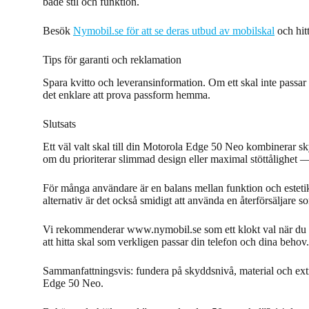
både stil och funktion.
Besök
Nymobil.se för att se deras utbud av mobilskal
och hit
Tips för garanti och reklamation
Spara kvitto och leveransinformation. Om ett skal inte passar e
det enklare att prova passform hemma.
Slutsats
Ett väl valt skal till din Motorola Edge 50 Neo kombinerar 
om du prioriterar slimmad design eller maximal stöttålighet — 
För många användare är en balans mellan funktion och estetik 
alternativ är det också smidigt att använda en återförsäljar
Vi rekommenderar www.nymobil.se som ett klokt val när du sk
att hitta skal som verkligen passar din telefon och dina behov.
Sammanfattningsvis: fundera på skyddsnivå, material och extr
Edge 50 Neo.