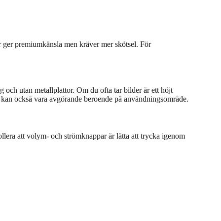
r ger premiumkänsla men kräver mer skötsel. För
 och utan metallplattor. Om du ofta tar bilder är ett höjt
äste kan också vara avgörande beroende på användningsområde.
ollera att volym- och strömknappar är lätta att trycka igenom