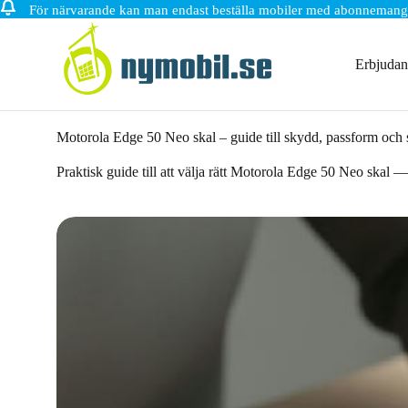
För närvarande kan man endast beställa mobiler med abonnemang
Hoppa
till
innehåll
Erbjuda
Motorola Edge 50 Neo skal – guide till skydd, passform och s
Praktisk guide till att välja rätt Motorola Edge 50 Neo skal —