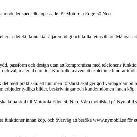
ta modeller speciellt anpassade för Motorola Edge 50 Neo.
ller är defekt, kontakta säljaren tidigt och kolla returvillkor. Många se
skydd, passform och design utan att kompromissa med telefonens funkti
och välj material därefter. Kontrollera även att skalet inte hindrar trå
det mest praktiska: ett tunt men förstärkt skal ger god vardagsdämpning
e som erbjuder tydliga bilder, beskrivningar och kundomdömen innan köp.
a köpa skal till Motorola Edge 50 Neo. Våra mobilskal på Nymobil.se ä
a funktioner innan köp, och överväg att besöka www.nymobil.se för ett 