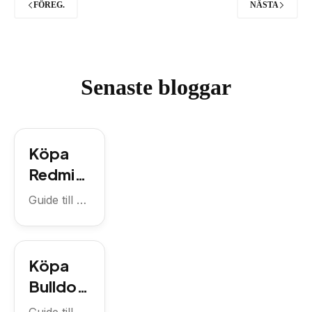
FÖREG.
NÄSTA
Senaste bloggar
Köpa
Redmi
14C
Guide till att
med
köpa
Redmi 14C
abonne
med
mang
Köpa
familjeabon
familj –
nemang –
Bulldog
guide
vad du
skärmsk