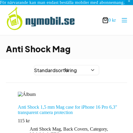
För närvarande kan man endast beställa mobiler med abonnemang.
Hoppa
till
innehåll
0
kr
Varukorg
Anti Shock Mag
Anti Shock 1,5 mm Mag case for iPhone 16 Pro 6,3″
transparent camera protection
115
kr
Anti Shock Mag
,
Back Covers
,
Category
,