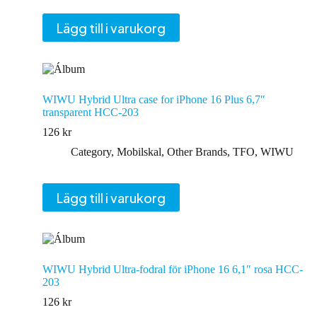
var:
är:
75 kr.
61 kr.
Lägg till i varukorg
WIWU Hybrid Ultra case for iPhone 16 Plus 6,7″
transparent HCC-203
126
kr
Category
,
Mobilskal
,
Other Brands
,
TFO
,
WIWU
Lägg till i varukorg
WIWU Hybrid Ultra-fodral för iPhone 16 6,1″ rosa HCC-
203
126
kr