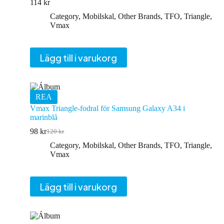
114
kr
Category
,
Mobilskal
,
Other Brands
,
TFO
,
Triangle
,
Vmax
Lägg till i varukorg
REA
Vmax Triangle-fodral för Samsung Galaxy A34 i
marinblå
98
kr
120
kr
Det
Det
ursprungliga
nuvarande
Category
,
Mobilskal
,
Other Brands
,
TFO
,
Triangle
,
priset
priset
Vmax
var:
är:
120 kr.
98 kr.
Lägg till i varukorg