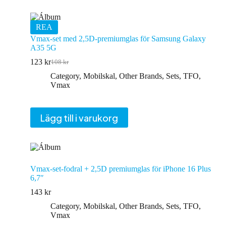
REA
Vmax-set med 2,5D-premiumglas för Samsung Galaxy
A35 5G
123
kr
108
kr
Det
Det
ursprungliga
nuvarande
Category
,
Mobilskal
,
Other Brands
,
Sets
,
TFO
,
priset
priset
Vmax
var:
är:
108 kr.
123 kr.
Lägg till i varukorg
Vmax-set-fodral + 2,5D premiumglas för iPhone 16 Plus
6,7″
143
kr
Category
,
Mobilskal
,
Other Brands
,
Sets
,
TFO
,
Vmax