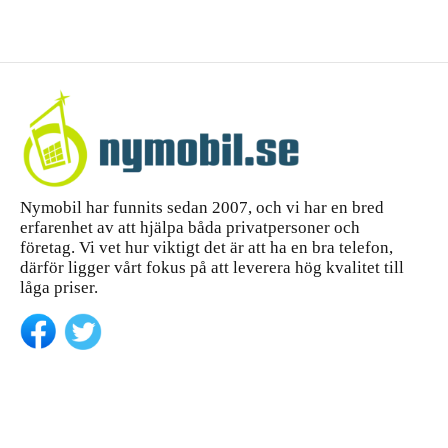
Max –
d för
komple
iPhone 14
tt
Pro Max
—...
köpgui
de
Nymobil har funnits sedan 2007, och vi har en bred
erfarenhet av att hjälpa båda privatpersoner och
företag. Vi vet hur viktigt det är att ha en bra telefon,
därför ligger vårt fokus på att leverera hög kvalitet till
låga priser.