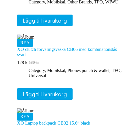
Category
,
Mobilskal
,
Other Brands
,
TFO
,
WIWU
Lägg till i varukorg
REA
XO clutch förvaringsväska CB06 med kombinationslås
svart
128
kr
136
kr
Det
Det
ursprungliga
nuvarande
Category
,
Mobilskal
,
Phones pouch & wallet
,
TFO
,
priset
priset
Universal
var:
är:
136 kr.
128 kr.
Lägg till i varukorg
REA
XO Laptop backpack CB02 15.6” black