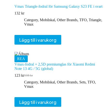
Vmax Triangle-fodral för Samsung Galaxy S23 FE i svart
132
kr
Category
,
Mobilskal
,
Other Brands
,
TFO
,
Triangle
,
Vmax
Lägg till i varukorg
REA
Vmax-fodral + 2,5D premiumglas för Xiaomi Redmi
Note 13 4G / 5G (global)
123
kr
108
kr
Det
Det
ursprungliga
nuvarande
Category
,
Mobilskal
,
Other Brands
,
Sets
,
TFO
,
priset
priset
Vmax
var:
är:
108 kr.
123 kr.
Lägg till i varukorg