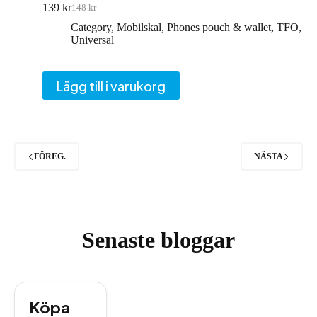
139
kr
148
kr
Det
Det
ursprungliga
nuvarande
Category
,
Mobilskal
,
Phones pouch & wallet
,
TFO
,
priset
priset
Universal
var:
är:
148 kr.
139 kr.
Lägg till i varukorg
FÖREG.
NÄSTA
Senaste bloggar
Köpa