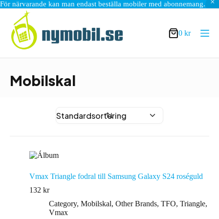
För närvarande kan man endast beställa mobiler med abonnemang.
Hoppa
till
innehåll
0
kr
Varukorg
Mobilskal
Vmax Triangle fodral till Samsung Galaxy S24 roséguld
132
kr
Category
,
Mobilskal
,
Other Brands
,
TFO
,
Triangle
,
Vmax