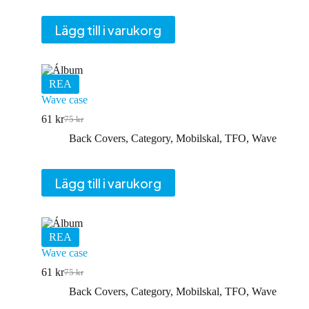
Lägg till i varukorg
REA
Wave case
61
kr
75
kr
Det
Det
ursprungliga
nuvarande
Back Covers
,
Category
,
Mobilskal
,
TFO
,
Wave
priset
priset
var:
är:
75 kr.
61 kr.
Lägg till i varukorg
REA
Wave case
61
kr
75
kr
Det
Det
ursprungliga
nuvarande
Back Covers
,
Category
,
Mobilskal
,
TFO
,
Wave
priset
priset