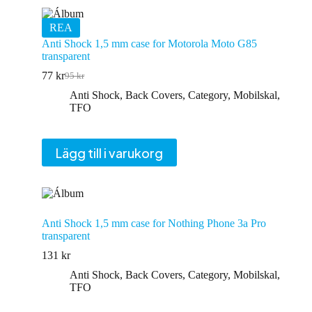
REA
Anti Shock 1,5 mm case for Motorola Moto G85
transparent
77
kr
95
kr
Det
Det
ursprungliga
nuvarande
Anti Shock
,
Back Covers
,
Category
,
Mobilskal
,
priset
priset
TFO
var:
är:
95 kr.
77 kr.
Lägg till i varukorg
Anti Shock 1,5 mm case for Nothing Phone 3a Pro
transparent
131
kr
Anti Shock
,
Back Covers
,
Category
,
Mobilskal
,
TFO