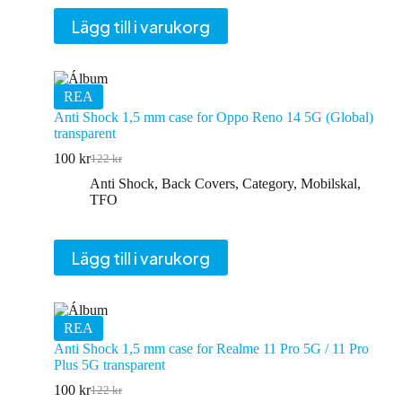
Lägg till i varukorg
REA
Anti Shock 1,5 mm case for Oppo Reno 14 5G (Global)
transparent
100
kr
122
kr
Det
Det
ursprungliga
nuvarande
Anti Shock
,
Back Covers
,
Category
,
Mobilskal
,
priset
priset
TFO
var:
är:
122 kr.
100 kr.
Lägg till i varukorg
REA
Anti Shock 1,5 mm case for Realme 11 Pro 5G / 11 Pro
Plus 5G transparent
100
kr
122
kr
Det
Det