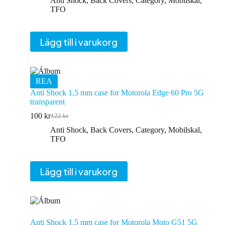
Anti Shock
,
Back Covers
,
Category
,
Mobilskal
,
priset
priset
TFO
var:
är:
122 kr.
100 kr.
Lägg till i varukorg
REA
Anti Shock 1,5 mm case for Motorola Edge 60 Pro 5G
transparent
100
kr
122
kr
Det
Det
ursprungliga
nuvarande
Anti Shock
,
Back Covers
,
Category
,
Mobilskal
,
priset
priset
TFO
var:
är:
122 kr.
100 kr.
Lägg till i varukorg
Anti Shock 1,5 mm case for Motorola Moto G51 5G