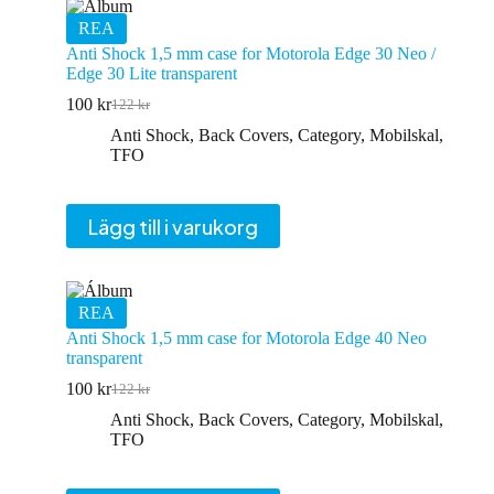
REA
Anti Shock 1,5 mm case for Motorola Edge 30 Neo /
Edge 30 Lite transparent
100
kr
122
kr
Det
Det
ursprungliga
nuvarande
Anti Shock
,
Back Covers
,
Category
,
Mobilskal
,
priset
priset
TFO
var:
är:
122 kr.
100 kr.
Lägg till i varukorg
REA
Anti Shock 1,5 mm case for Motorola Edge 40 Neo
transparent
100
kr
122
kr
Det
Det
ursprungliga
nuvarande
Anti Shock
,
Back Covers
,
Category
,
Mobilskal
,
priset
priset
TFO
var:
är:
122 kr.
100 kr.