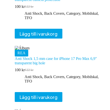
100
kr
122
kr
Det
Det
ursprungliga
nuvarande
Anti Shock
,
Back Covers
,
Category
,
Mobilskal
,
priset
priset
TFO
var:
är:
122 kr.
100 kr.
Lägg till i varukorg
REA
Anti Shock 1,5 mm case for iPhone 17 Pro Max 6,9″
transparent big hole
100
kr
122
kr
Det
Det
ursprungliga
nuvarande
Anti Shock
,
Back Covers
,
Category
,
Mobilskal
,
priset
priset
TFO
var:
är:
122 kr.
100 kr.
Lägg till i varukorg