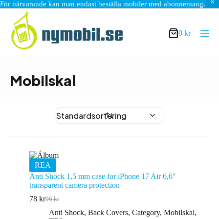
För närvarande kan man endast beställa mobiler med abonnemang.
Hoppa
till
innehåll
0
kr
Varukorg
Mobilskal
REA
Anti Shock 1,5 mm case for iPhone 17 Air 6,6″
transparent camera protection
78
kr
96
kr
Det
Det
ursprungliga
nuvarande
Anti Shock
,
Back Covers
,
Category
,
Mobilskal
,