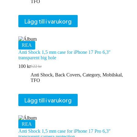
priset
priset
TFO
var:
är:
96 kr.
78 kr.
Lägg till i varukorg
REA
Anti Shock 1,5 mm case for iPhone 17 Pro 6,3″
transparent big hole
100
kr
122
kr
Det
Det
ursprungliga
nuvarande
Anti Shock
,
Back Covers
,
Category
,
Mobilskal
,
priset
priset
TFO
var:
är:
122 kr.
100 kr.
Lägg till i varukorg
REA
Anti Shock 1,5 mm case for iPhone 17 Pro 6,3″
transparent camera protection