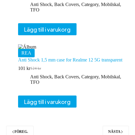
ursprungliga
nuvarande
Anti Shock
,
Back Covers
,
Category
,
Mobilskal
,
priset
priset
TFO
var:
är:
122 kr.
100 kr.
Lägg till i varukorg
REA
Anti Shock 1,5 mm case for Realme 12 5G transparent
101
kr
124
kr
Det
Det
ursprungliga
nuvarande
Anti Shock
,
Back Covers
,
Category
,
Mobilskal
,
priset
priset
TFO
var:
är:
124 kr.
101 kr.
Lägg till i varukorg
FÖREG.
NÄSTA