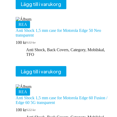
Lägg till i varukorg
REA
Anti Shock 1,5 mm case for Motorola Edge 50 Neo
transparent
100
kr
122
kr
Det
Det
ursprungliga
nuvarande
Anti Shock
,
Back Covers
,
Category
,
Mobilskal
,
priset
priset
TFO
var:
är:
122 kr.
100 kr.
Lägg till i varukorg
REA
Anti Shock 1,5 mm case for Motorola Edge 60 Fusion /
Edge 60 5G transparent
100
kr
122
kr
Det
Det
ursprungliga
nuvarande