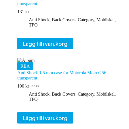
transparent
131
kr
Anti Shock
,
Back Covers
,
Category
,
Mobilskal
,
TFO
Lägg till i varukorg
REA
Anti Shock 1,5 mm case for Motorola Moto G56
transparent
100
kr
122
kr
Det
Det
ursprungliga
nuvarande
Anti Shock
,
Back Covers
,
Category
,
Mobilskal
,
priset
priset
TFO
var:
är:
122 kr.
100 kr.
Lägg till i varukorg