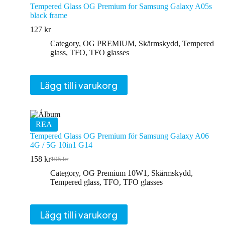
Tempered Glass OG Premium for Samsung Galaxy A05s
black frame
127
kr
Category
,
OG PREMIUM
,
Skärmskydd
,
Tempered
glass
,
TFO
,
TFO glasses
Lägg till i varukorg
REA
Tempered Glass OG Premium för Samsung Galaxy A06
4G / 5G 10in1 G14
158
kr
195
kr
Det
Det
ursprungliga
nuvarande
Category
,
OG Premium 10W1
,
Skärmskydd
,
priset
priset
Tempered glass
,
TFO
,
TFO glasses
var:
är:
195 kr.
158 kr.
Lägg till i varukorg