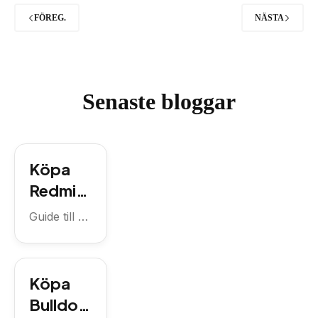
FÖREG.
NÄSTA
Senaste bloggar
Köpa
Redmi
14C
Guide till att
med
köpa
Redmi 14C
abonne
med
mang
Köpa
familjeabon
familj –
nemang –
Bulldog