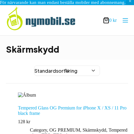
För närvarande kan man endast beställa mobiler med abonnemang.
Hoppa
till
innehåll
0
kr
Varukorg
Skärmskydd
Tempered Glass OG Premium for iPhone X / XS / 11 Pro
black frame
128
kr
Category
,
OG PREMIUM
,
Skärmskydd
,
Tempered