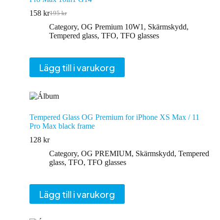
158
kr
195
kr
Det
Det
ursprungliga
nuvarande
Category
,
OG Premium 10W1
,
Skärmskydd
,
priset
priset
Tempered glass
,
TFO
,
TFO glasses
var:
är:
195 kr.
158 kr.
Lägg till i varukorg
Tempered Glass OG Premium for iPhone XS Max / 11
Pro Max black frame
128
kr
Category
,
OG PREMIUM
,
Skärmskydd
,
Tempered
glass
,
TFO
,
TFO glasses
Lägg till i varukorg