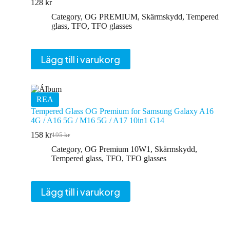
128
kr
Category
,
OG PREMIUM
,
Skärmskydd
,
Tempered
glass
,
TFO
,
TFO glasses
Lägg till i varukorg
REA
Tempered Glass OG Premium for Samsung Galaxy A16
4G / A16 5G / M16 5G / A17 10in1 G14
158
kr
195
kr
Det
Det
ursprungliga
nuvarande
Category
,
OG Premium 10W1
,
Skärmskydd
,
priset
priset
Tempered glass
,
TFO
,
TFO glasses
var:
är:
195 kr.
158 kr.
Lägg till i varukorg