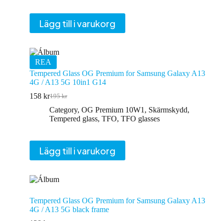
Lägg till i varukorg
REA
Tempered Glass OG Premium for Samsung Galaxy A13
4G / A13 5G 10in1 G14
158
kr
195
kr
Det
Det
ursprungliga
nuvarande
Category
,
OG Premium 10W1
,
Skärmskydd
,
priset
priset
Tempered glass
,
TFO
,
TFO glasses
var:
är:
195 kr.
158 kr.
Lägg till i varukorg
Tempered Glass OG Premium for Samsung Galaxy A13
4G / A13 5G black frame