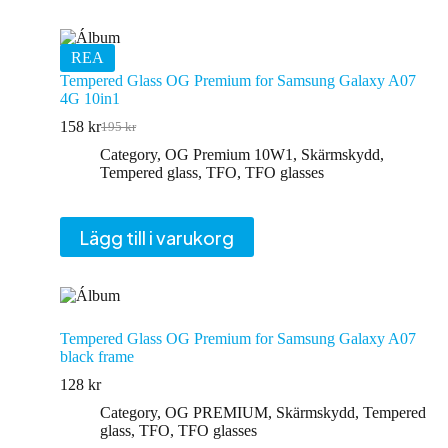
REA
Tempered Glass OG Premium for Samsung Galaxy A07
4G 10in1
158
kr
195
kr
Det
Det
ursprungliga
nuvarande
Category
,
OG Premium 10W1
,
Skärmskydd
,
priset
priset
Tempered glass
,
TFO
,
TFO glasses
var:
är:
195 kr.
158 kr.
Lägg till i varukorg
Tempered Glass OG Premium for Samsung Galaxy A07
black frame
128
kr
Category
,
OG PREMIUM
,
Skärmskydd
,
Tempered
glass
,
TFO
,
TFO glasses