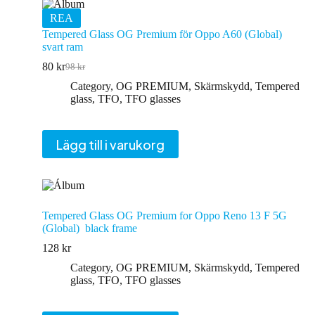
REA
Tempered Glass OG Premium för Oppo A60 (Global)
svart ram
80
kr
98
kr
Det
Det
ursprungliga
nuvarande
Category
,
OG PREMIUM
,
Skärmskydd
,
Tempered
priset
priset
glass
,
TFO
,
TFO glasses
var:
är:
98 kr.
80 kr.
Lägg till i varukorg
Tempered Glass OG Premium for Oppo Reno 13 F 5G
(Global) black frame
128
kr
Category
,
OG PREMIUM
,
Skärmskydd
,
Tempered
glass
,
TFO
,
TFO glasses