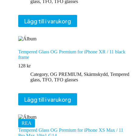
glass
,
TFO
,
TFO glasses
Lägg till i varukorg
Tempered Glass OG Premium for iPhone XR / 11 black
frame
128
kr
Category
,
OG PREMIUM
,
Skärmskydd
,
Tempered
glass
,
TFO
,
TFO glasses
Lägg till i varukorg
REA
Tempered Glass OG Premium for iPhone XS Max / 11
Pro Max 10in1 G14