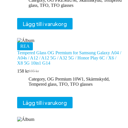
Category
,
OG PREMIUM
,
Skärmskydd
,
Tempered
glass
,
TFO
,
TFO glasses
Lägg till i varukorg
REA
Tempered Glass OG Premium for Samsung Galaxy A04 /
A04s / A12 / A12 5G / A32 5G / Honor Play 6C / X6 /
X8 5G 10in1 G14
158
kr
195
kr
Det
Det
ursprungliga
nuvarande
Category
,
OG Premium 10W1
,
Skärmskydd
,
priset
priset
Tempered glass
,
TFO
,
TFO glasses
var:
är:
195 kr.
158 kr.
Lägg till i varukorg