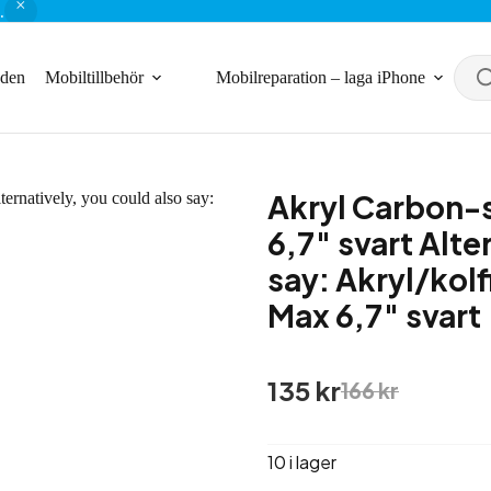
.
nden
Mobiltillbehör
Mobilreparation – laga iPhone
Akryl Carbon-s
6,7″ svart Alte
say: Akryl/kolf
Max 6,7″ svart
Det
Det
135
kr
166
kr
ursprungliga
nuvarande
priset
priset
var:
är:
10 i lager
166 kr.
135 kr.