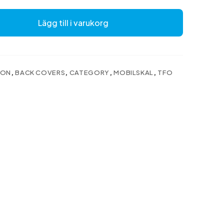
Lägg till i varukorg
BON
,
BACK COVERS
,
CATEGORY
,
MOBILSKAL
,
TFO