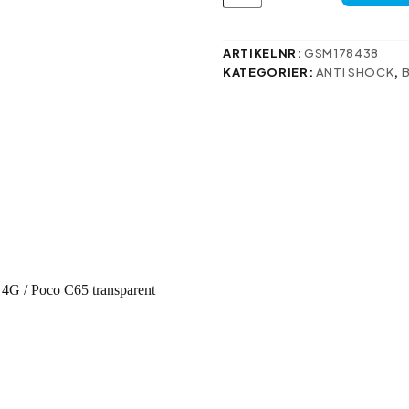
1,5
mm
fodral
för
ARTIKELNR:
GSM178438
Xiaomi
KATEGORIER:
ANTI SHOCK
,
Redmi
13C
4G
/
Poco
C65
transparent
mängd