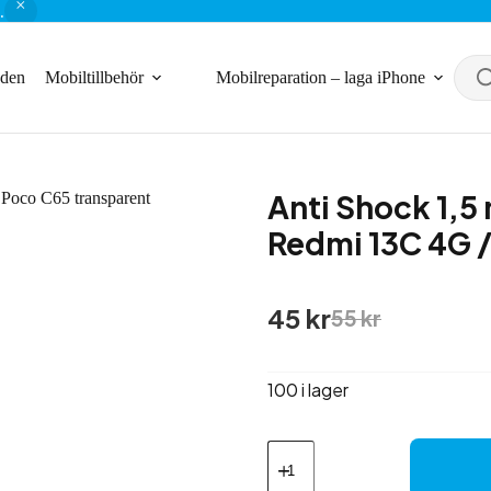
.
nden
Mobiltillbehör
Mobilreparation – laga iPhone
Anti Shock 1,5
Redmi 13C 4G /
Det
Det
45
kr
55
kr
ursprungliga
nuvarande
priset
priset
var:
är:
100 i lager
55 kr.
45 kr.
Anti
Shock