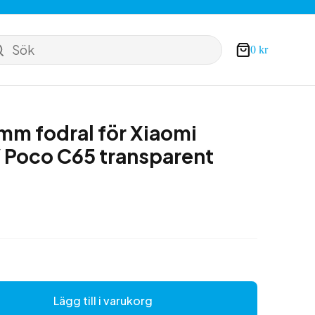
Sök
0
kr
Varukorg
 mm fodral för Xiaomi
 Poco C65 transparent
Lägg till i varukorg