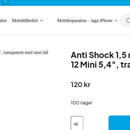
.
nden
Mobiltillbehör
Mobilreparation – laga iPhone
Anti Shock 1,5
12 Mini 5,4″, t
120
kr
100 i lager
Anti
Shock
1,5