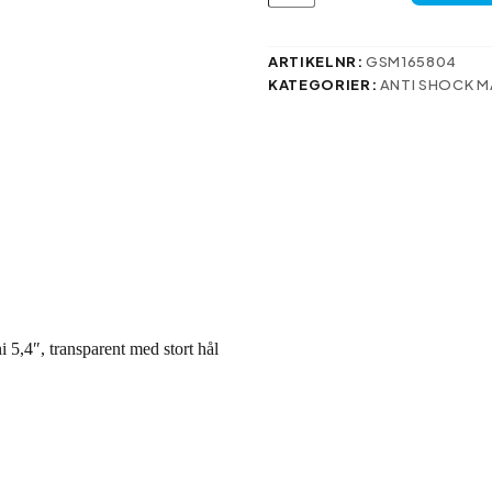
mm
Mag-
fodral
ARTIKELNR:
GSM165804
för
KATEGORIER:
ANTI SHOCK 
iPhone
12
Mini
5,4″,
transparent
med
stort
hål
mängd