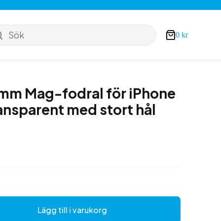
Sök
0
kr
Varukorg
 mm Mag-fodral för iPhone
ransparent med stort hål
Lägg till i varukorg