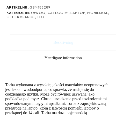
storlek
14″
ARTIKELNR:
GSM183289
svart
KATEGORIER:
BWOO
,
CATEGORY
,
LAPTOP
,
MOBILSKAL
,
mängd
OTHER BRANDS
,
TFO
Beskrivning
Ytterligare information
Torba wykonana z wysokiej jakości materiałów neoprenowych
jest lekka i wodoodporna, co sprawia, że nadaje się do
codziennego użytku. Może być również używana jako
podkładka pod mysz. Chroni urządzenie przed uszkodzeniami
spowodowanymi nagłymi upadkami. Torba z zaprojektowaną
przegrodę na laptop, która z łatwością pomieści laptopy o
przekątnej do 14 cali. Torba ma dużą pojemnością