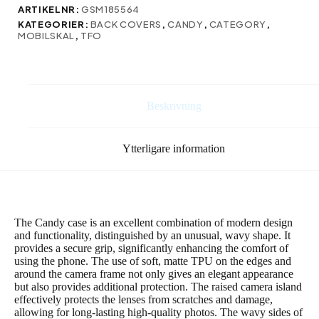
Pro
ARTIKELNR:
GSM185564
6,3″
KATEGORIER:
BACK COVERS
,
CANDY
,
CATEGORY
,
beige
MOBILSKAL
,
TFO
mängd
Beskrivning
Ytterligare information
The Candy case is an excellent combination of modern design
and functionality, distinguished by an unusual, wavy shape. It
provides a secure grip, significantly enhancing the comfort of
using the phone. The use of soft, matte TPU on the edges and
around the camera frame not only gives an elegant appearance
but also provides additional protection. The raised camera island
effectively protects the lenses from scratches and damage,
allowing for long-lasting high-quality photos. The wavy sides of