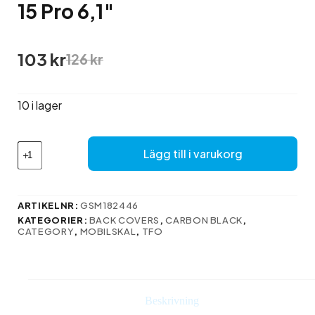
15 Pro 6,1″
Det
Det
103
kr
126
kr
ursprungliga
nuvarande
priset
priset
var:
är:
10 i lager
126 kr.
103 kr.
Carbon
Lägg till i varukorg
Black
skal
till
iPhone
ARTIKELNR:
GSM182446
15
KATEGORIER:
BACK COVERS
,
CARBON BLACK
,
Pro
CATEGORY
,
MOBILSKAL
,
TFO
6,1"
mängd
Beskrivning