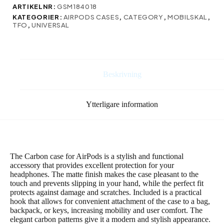
AirPods
ARTIKELNR:
GSM184018
2
KATEGORIER:
AIRPODS CASES
,
CATEGORY
,
MOBILSKAL
,
–
TFO
,
UNIVERSAL
svart
mängd
Beskrivning
Ytterligare information
The Carbon case for AirPods is a stylish and functional
accessory that provides excellent protection for your
headphones. The matte finish makes the case pleasant to the
touch and prevents slipping in your hand, while the perfect fit
protects against damage and scratches. Included is a practical
hook that allows for convenient attachment of the case to a bag,
backpack, or keys, increasing mobility and user comfort. The
elegant carbon patterns give it a modern and stylish appearance.