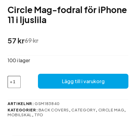
Circle Mag-fodral för iPhone
11 i ljuslila
Det
Det
57
kr
69
kr
ursprungliga
nuvarande
priset
priset
var:
är:
100 i lager
69 kr.
57 kr.
Circle
Lägg till i varukorg
Mag-
fodral
för
iPhone
ARTIKELNR:
GSM183840
11
KATEGORIER:
BACK COVERS
,
CATEGORY
,
CIRCLE MAG
,
i
MOBILSKAL
,
TFO
ljuslila
mängd