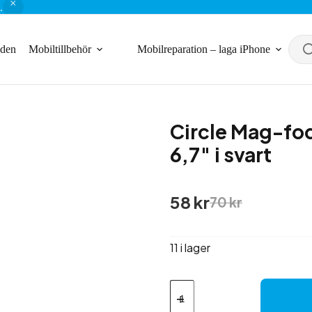
.
nden
Mobiltillbehör
Mobilreparation – laga iPhone
Circle Mag-fodr
6,7″ i svart
Det
Det
58
kr
70
kr
ursprungliga
nuvarande
priset
priset
var:
är:
11 i lager
70 kr.
58 kr.
Circle
Mag-