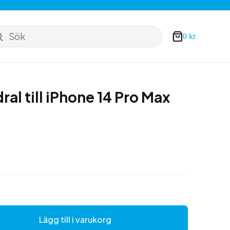
Sök
0
kr
Varukorg
al till iPhone 14 Pro Max
Lägg till i varukorg