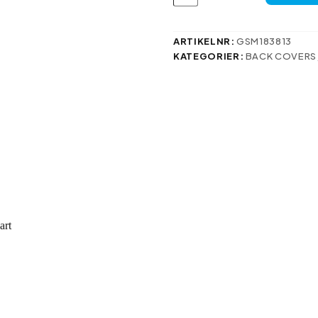
fodral
till
iPhone
14
ARTIKELNR:
GSM183813
Pro
KATEGORIER:
BACK COVERS
Max
6,7″
i
svart
mängd