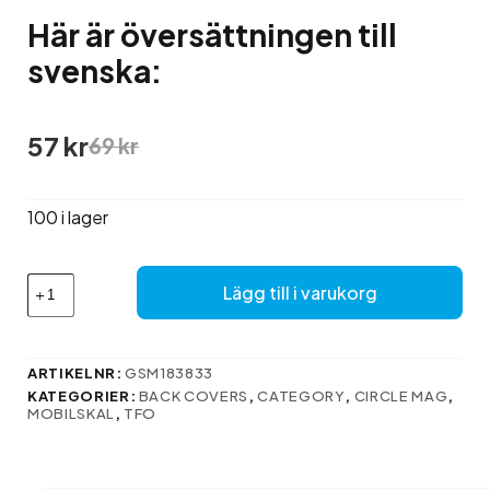
Här är översättningen till
svenska:
Det
Det
57
kr
69
kr
ursprungliga
nuvarande
priset
priset
var:
är:
100 i lager
69 kr.
57 kr.
Här
Lägg till i varukorg
är
översättningen
till
svenska:
ARTIKELNR:
GSM183833
mängd
KATEGORIER:
BACK COVERS
,
CATEGORY
,
CIRCLE MAG
,
MOBILSKAL
,
TFO