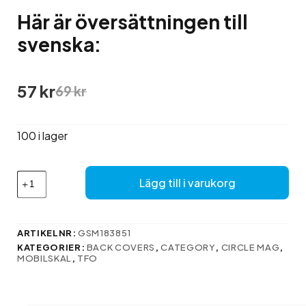
Här är översättningen till
svenska:
Det
Det
57
kr
69
kr
ursprungliga
nuvarande
priset
priset
var:
är:
100 i lager
69 kr.
57 kr.
Här
Lägg till i varukorg
är
översättningen
till
svenska:
ARTIKELNR:
GSM183851
mängd
KATEGORIER:
BACK COVERS
,
CATEGORY
,
CIRCLE MAG
,
MOBILSKAL
,
TFO