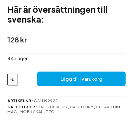
Här är översättningen till
svenska:
128
kr
44 i lager
Här
Lägg till i varukorg
är
översättningen
till
svenska:
ARTIKELNR:
GSM192922
mängd
KATEGORIER:
BACK COVERS
,
CATEGORY
,
CLEAR THIN
MAG
,
MOBILSKAL
,
TFO