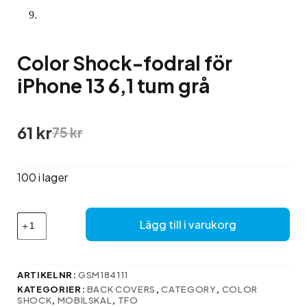
Color Shock-fodral för
iPhone 13 6,1 tum grå
Det
Det
61
kr
75
kr
ursprungliga
nuvarande
priset
priset
var:
är:
100 i lager
75 kr.
61 kr.
Color
Lägg till i varukorg
Shock-
fodral
för
iPhone
ARTIKELNR:
GSM184111
13
KATEGORIER:
BACK COVERS
,
CATEGORY
,
COLOR
6,1
SHOCK
,
MOBILSKAL
,
TFO