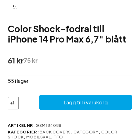
Color Shock-fodral till
iPhone 14 Pro Max 6,7″ blått
Det
Det
61
kr
75
kr
ursprungliga
nuvarande
priset
priset
var:
är:
55 i lager
75 kr.
61 kr.
Color
Lägg till i varukorg
Shock-
fodral
till
iPhone
ARTIKELNR:
GSM184088
14
KATEGORIER:
BACK COVERS
,
CATEGORY
,
COLOR
Pro
SHOCK
,
MOBILSKAL
,
TFO