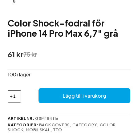
Color Shock-fodral för
iPhone 14 Pro Max 6,7″ grå
Det
Det
61
kr
75
kr
ursprungliga
nuvarande
priset
priset
var:
är:
100 i lager
75 kr.
61 kr.
Color
Lägg till i varukorg
Shock-
fodral
för
iPhone
ARTIKELNR:
GSM184116
14
KATEGORIER:
BACK COVERS
,
CATEGORY
,
COLOR
Pro
SHOCK
,
MOBILSKAL
,
TFO
Max