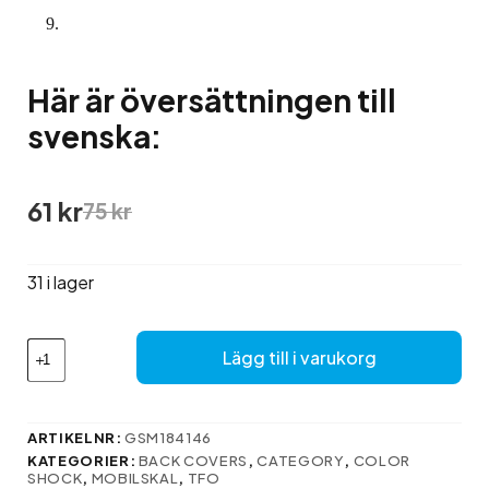
Här är översättningen till
svenska:
Det
Det
61
kr
75
kr
ursprungliga
nuvarande
priset
priset
var:
är:
31 i lager
75 kr.
61 kr.
Här
Lägg till i varukorg
är
översättningen
till
svenska:
ARTIKELNR:
GSM184146
mängd
KATEGORIER:
BACK COVERS
,
CATEGORY
,
COLOR
SHOCK
,
MOBILSKAL
,
TFO