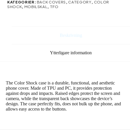
KATEGORIER:
BACK COVERS
,
CATEGORY
,
COLOR
S23
SHOCK
,
MOBILSKAL
,
TFO
i
vinröd
färg
mängd
Beskrivning
Ytterligare information
The Color Shock case is a durable, functional, and aesthetic
phone cover. Made of TPU and PC, it provides protection
against drops and impacts. Raised edges protect the screen and
camera, while the transparent back showcases the device’s
design. The case perfectly fits, does not bulk up the phone, and
allows easy access to the buttons.