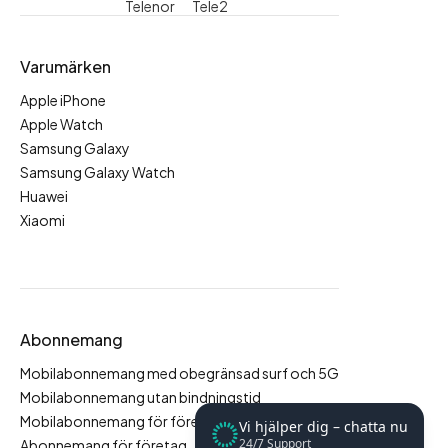
Telenor
Tele2
Varumärken
Apple iPhone
Apple Watch
Samsung Galaxy
Samsung Galaxy Watch
Huawei
Xiaomi
Abonnemang
Mobilabonnemang med obegränsad surf och 5G
Mobilabonnemang utan bindningstid
Mobilabonnemang för företag
Vi hjälper dig – chatta nu
24/7 Support
Abonnemang för företag