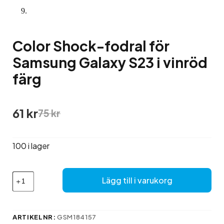
Color Shock-fodral för
Samsung Galaxy S23 i vinröd
färg
Det
Det
61
kr
75
kr
ursprungliga
nuvarande
priset
priset
var:
är:
100 i lager
75 kr.
61 kr.
Color
Lägg till i varukorg
Shock-
fodral
för
Samsung
ARTIKELNR:
GSM184157
Galaxy