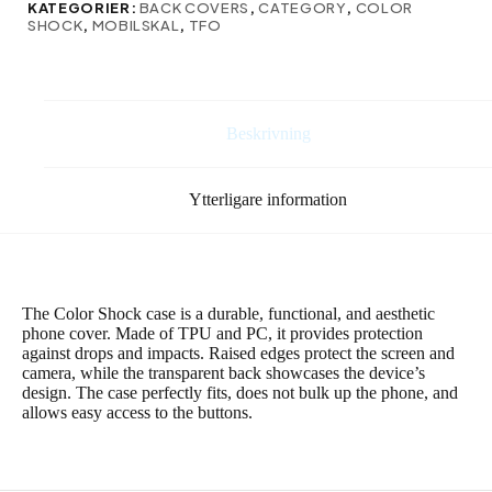
KATEGORIER:
BACK COVERS
,
CATEGORY
,
COLOR
Note
SHOCK
,
MOBILSKAL
,
TFO
13
4G
i
blått
mängd
Beskrivning
Ytterligare information
The Color Shock case is a durable, functional, and aesthetic
phone cover. Made of TPU and PC, it provides protection
against drops and impacts. Raised edges protect the screen and
camera, while the transparent back showcases the device’s
design. The case perfectly fits, does not bulk up the phone, and
allows easy access to the buttons.