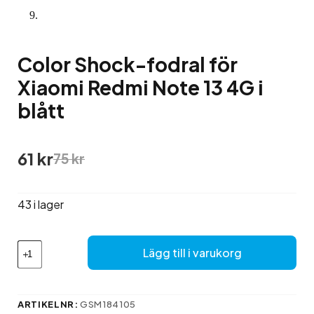
Color Shock-fodral för
Xiaomi Redmi Note 13 4G i
blått
Det
Det
61
kr
75
kr
ursprungliga
nuvarande
priset
priset
var:
är:
43 i lager
75 kr.
61 kr.
Color
Lägg till i varukorg
Shock-
fodral
för
Xiaomi
ARTIKELNR:
GSM184105
Redmi