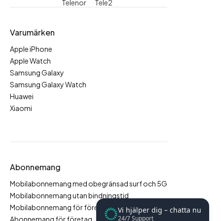
Telenor
Tele2
Varumärken
Apple iPhone
Apple Watch
Samsung Galaxy
Samsung Galaxy Watch
Huawei
Xiaomi
Abonnemang
Mobilabonnemang med obegränsad surf och 5G
Mobilabonnemang utan bindningstid
Mobilabonnemang för företag
Vi hjälper dig – chatta nu
24/7 Support
Abonnemang för företag