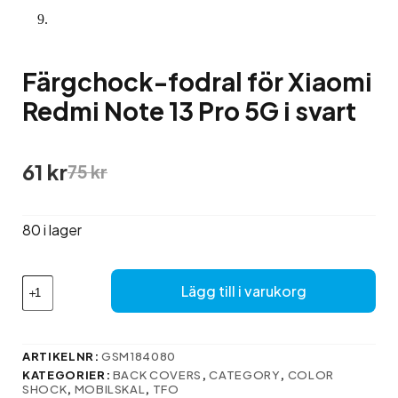
Färgchock-fodral för Xiaomi
Redmi Note 13 Pro 5G i svart
Det
Det
61
kr
75
kr
ursprungliga
nuvarande
priset
priset
var:
är:
80 i lager
75 kr.
61 kr.
Färgchock-
Lägg till i varukorg
fodral
för
Xiaomi
Redmi
ARTIKELNR:
GSM184080
Note
KATEGORIER:
BACK COVERS
,
CATEGORY
,
COLOR
13
SHOCK
,
MOBILSKAL
,
TFO