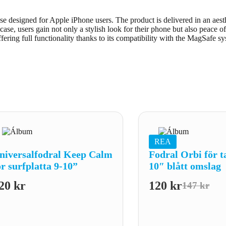
 designed for Apple iPhone users. The product is delivered in an aesth
sers gain not only a stylish look for their phone but also peace of mi
ffering full functionality thanks to its compatibility with the MagSafe s
REA
niversalfodral Keep Calm
Fodral Orbi för t
ör surfplatta 9-10”
10″ blått omslag
20
kr
120
kr
147
kr
Det
Det
ursprung
nuvaran
priset
priset