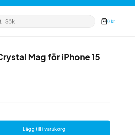
Sök
0
kr
Varukorg
ystal Mag för iPhone 15
a
Lägg till i varukorg