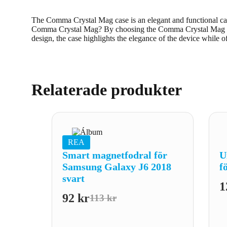
The Comma Crystal Mag case is an elegant and functional case
Comma Crystal Mag? By choosing the Comma Crystal Mag case, u
design, the case highlights the elegance of the device while o
Relaterade produkter
REA
Smart magnetfodral för
U
Samsung Galaxy J6 2018
f
svart
1
92
kr
113
kr
Det
Det
ursprungliga
nuvarande