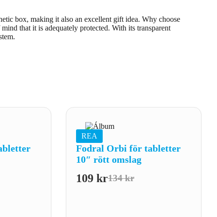
etic box, making it also an excellent gift idea. Why choose
nd that it is adequately protected. With its transparent
ystem.
REA
abletter
Fodral Orbi för tabletter
10″ rött omslag
109
kr
134
kr
Det
Det
liga
de
ursprungliga
nuvarande
priset
priset