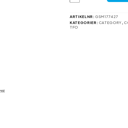
Mag
för
iPhone
15
ARTIKELNR:
GSM177427
transparent
KATEGORIER:
CATEGORY
,
C
mängd
TFO