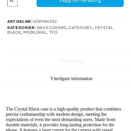
fodral
för
iPhone
13
ARTIKELNR:
GSM186352
/
KATEGORIER:
BACK COVERS
,
CATEGORY
,
CRYSTAL
14
BLACK
,
MOBILSKAL
,
TFO
6,1″
röd
mängd
Beskrivning
Ytterligare information
The Crystal Black case is a high-quality product that combines
precise craftsmanship with modern design, meeting the
expectations of even the most demanding users. Made from
durable materials, it provides long-lasting protection for the
phone. It features a large cutout for the camera with raised