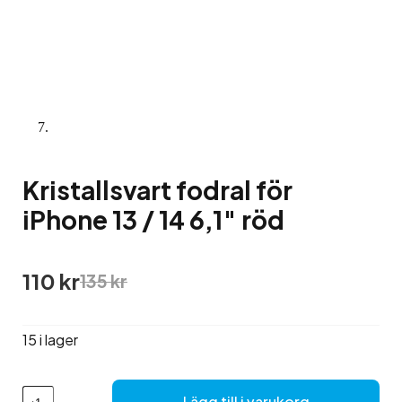
Kristallsvart fodral för
iPhone 13 / 14 6,1″ röd
Det
Det
110
kr
135
kr
ursprungliga
nuvarande
priset
priset
var:
är:
15 i lager
135 kr.
110 kr.
Kristallsvart
Lägg till i varukorg