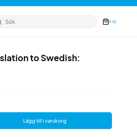
Sök
0
kr
Varukorg
nslation to Swedish:
Lägg till i varukorg