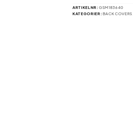
Swedish:
mängd
ARTIKELNR:
GSM183640
KATEGORIER:
BACK COVERS