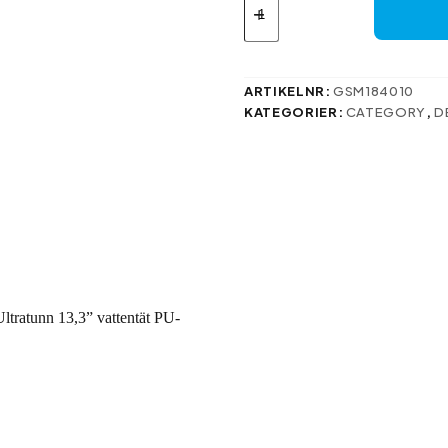
bärbar
datorväska
/
MacBook-
fodralväska
ARTIKELNR:
GSM184010
Ultratunn
KATEGORIER:
CATEGORY
,
D
13,3”
vattentät
PU-
skinn
blå
mängd