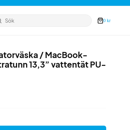
Sök
0
kr
Varukorg
datorväska / MacBook-
tratunn 13,3” vattentät PU-