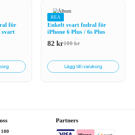
REA
al för
Enkelt svart fodral för
 svart
iPhone 6 Plus / 6s Plus
82
kr
100
kr
Det
Det
iga
e
ursprungliga
nuvarande
priset
priset
ukorg
Lägg till i varukorg
var:
är:
100 kr.
82 kr.
oss
Partners
 180