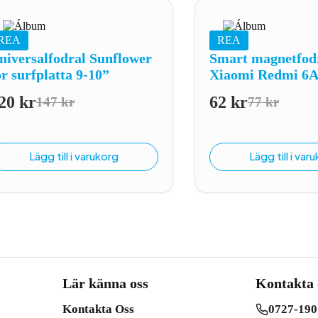
REA
REA
niversalfodral Sunflower
Smart magnetfodr
ör surfplatta 9-10”
Xiaomi Redmi 6A
20
kr
62
kr
147
kr
77
kr
Det
Det
Det
Det
ursprungliga
nuvarande
ursprungl
nuvarand
priset
priset
priset
priset
Lägg till i varukorg
Lägg till i var
var:
är:
var:
är:
147 kr.
120 kr.
77 kr.
62 kr.
Lär känna oss
Kontakta 
Kontakta Oss
0727-190