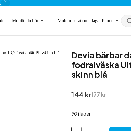
.
nden
Mobiltillbehör
Mobilreparation – laga iPhone
Devia bärbar 
fodralväska Ul
skinn blå
Det
Det
144
kr
177
kr
ursprungliga
nuvarande
priset
priset
var:
är:
90 i lager
177 kr.
144 kr.
Devia