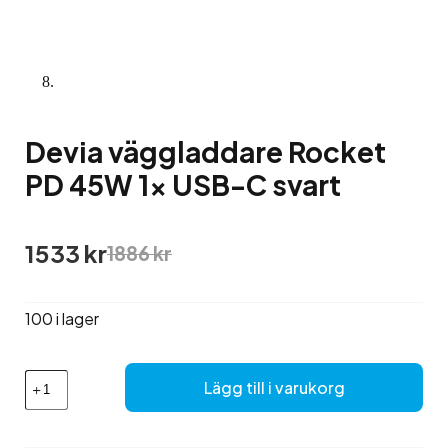
Devia väggladdare Rocket
PD 45W 1x USB-C svart
Det
Det
1533
kr
1886
kr
ursprungliga
nuvarande
priset
priset
var:
är:
100 i lager
1886 kr.
1533 kr.
Devia
Lägg till i varukorg
väggladdare
Rocket
PD