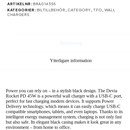
45W
ARTIKELNR:
BRA014355
1x
KATEGORIER:
BILTILLBEHÖR
,
CATEGORY
,
TFO
,
WALL
USB-
CHARGERS
C
svart
mängd
Beskrivning
Ytterligare information
Power you can rely on – in a stylish black design. The Devia
Rocket PD 45W is a powerful wall charger with a USB-C port,
perfect for fast charging modern devices. It supports Power
Delivery technology, which means it can easily charge USB-C
compatible smartphones, tablets, and even laptops. Thanks to its
intelligent energy management system, charging is not only fast
but also safe. Its elegant black casing makes it look great in any
environment – from home to office.