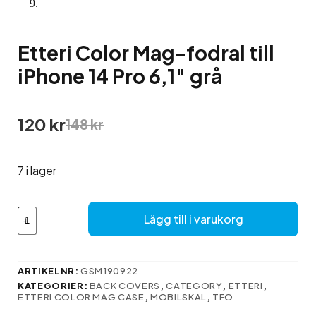
Etteri Color Mag-fodral till
iPhone 14 Pro 6,1″ grå
Det
Det
120
kr
148
kr
ursprungliga
nuvarande
priset
priset
var:
är:
7 i lager
148 kr.
120 kr.
Etteri
Lägg till i varukorg
Color
Mag-
fodral
till
ARTIKELNR:
GSM190922
iPhone
KATEGORIER:
BACK COVERS
,
CATEGORY
,
ETTERI
,
14
ETTERI COLOR MAG CASE
,
MOBILSKAL
,
TFO
Pro