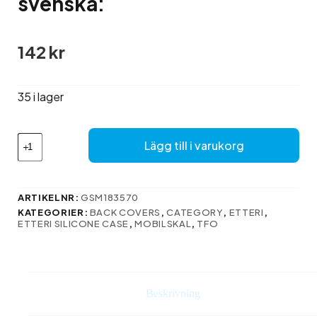
svenska:
142
kr
35 i lager
Här
Lägg till i varukorg
är
översättningen
till
svenska:
ARTIKELNR:
GSM183570
mängd
KATEGORIER:
BACK COVERS
,
CATEGORY
,
ETTERI
,
ETTERI SILICONE CASE
,
MOBILSKAL
,
TFO
Beskrivning