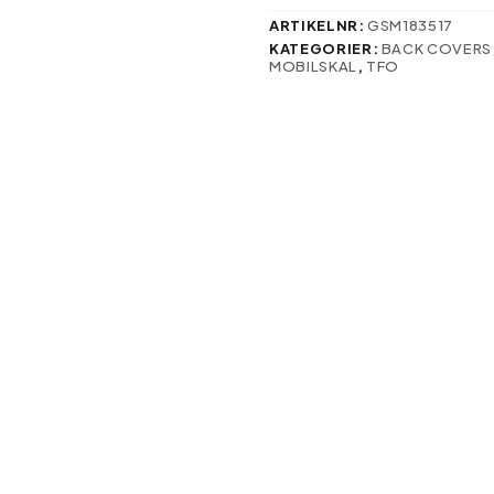
svenska:
mängd
ARTIKELNR:
GSM183517
KATEGORIER:
BACK COVERS
MOBILSKAL
,
TFO