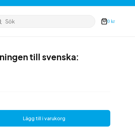
Sök
0
kr
Varukorg
ningen till svenska:
Lägg till i varukorg