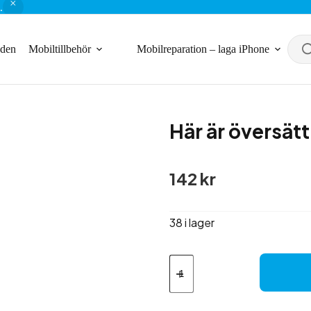
.
nden
Mobiltillbehör
Mobilreparation – laga iPhone
Här är översätt
142
kr
38 i lager
Här
är
översättningen
till