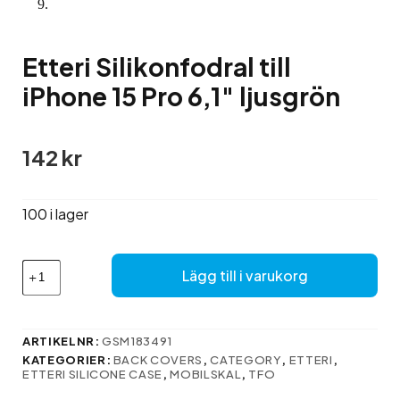
Etteri Silikonfodral till
iPhone 15 Pro 6,1″ ljusgrön
142
kr
100 i lager
Etteri
Lägg till i varukorg
Silikonfodral
till
iPhone
15
ARTIKELNR:
GSM183491
Pro
KATEGORIER:
BACK COVERS
,
CATEGORY
,
ETTERI
,
6,1″
ETTERI SILICONE CASE
,
MOBILSKAL
,
TFO
ljusgrön