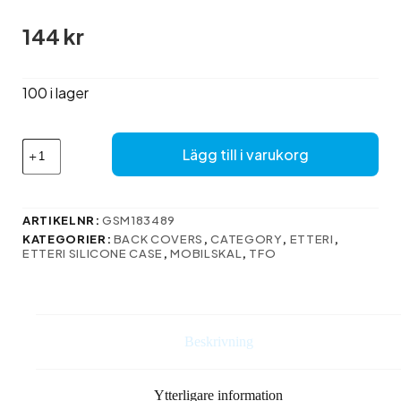
144
kr
100 i lager
Silicone
Lägg till i varukorg
case
mängd
ARTIKELNR:
GSM183489
KATEGORIER:
BACK COVERS
,
CATEGORY
,
ETTERI
,
ETTERI SILICONE CASE
,
MOBILSKAL
,
TFO
Beskrivning
Ytterligare information