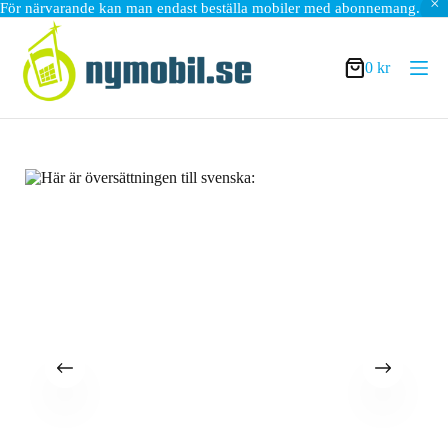
För närvarande kan man endast beställa mobiler med abonnemang.
Hoppa
till
innehåll
0
kr
Varukorg