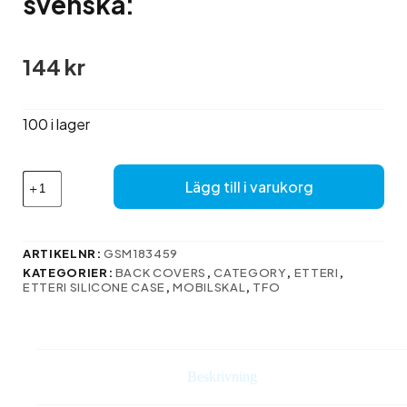
svenska:
144
kr
100 i lager
Här
Lägg till i varukorg
är
översättningen
till
svenska:
ARTIKELNR:
GSM183459
mängd
KATEGORIER:
BACK COVERS
,
CATEGORY
,
ETTERI
,
ETTERI SILICONE CASE
,
MOBILSKAL
,
TFO
Beskrivning