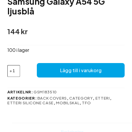
Samsung Galaxy A54 5G
ljusblå
144
kr
100 i lager
Etteri
Lägg till i varukorg
Silikonfodral
för
Samsung
Galaxy
ARTIKELNR:
GSM183510
A54
KATEGORIER:
BACK COVERS
,
CATEGORY
,
ETTERI
,
5G
ETTERI SILICONE CASE
,
MOBILSKAL
,
TFO
ljusblå
mängd
Beskrivning