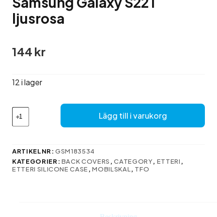
Samsung Galaxy S22 i
ljusrosa
144
kr
12 i lager
Etteri
Lägg till i varukorg
Silikonfodral
för
Samsung
Galaxy
ARTIKELNR:
GSM183534
S22
KATEGORIER:
BACK COVERS
,
CATEGORY
,
ETTERI
,
i
ETTERI SILICONE CASE
,
MOBILSKAL
,
TFO
ljusrosa
mängd
Beskrivning