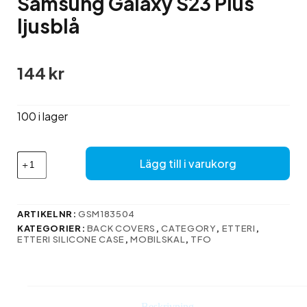
Samsung Galaxy S23 Plus
ljusblå
144
kr
100 i lager
Etteri
Lägg till i varukorg
Silikonfodral
för
Samsung
Galaxy
ARTIKELNR:
GSM183504
S23
KATEGORIER:
BACK COVERS
,
CATEGORY
,
ETTERI
,
Plus
ETTERI SILICONE CASE
,
MOBILSKAL
,
TFO
ljusblå
mängd
Beskrivning