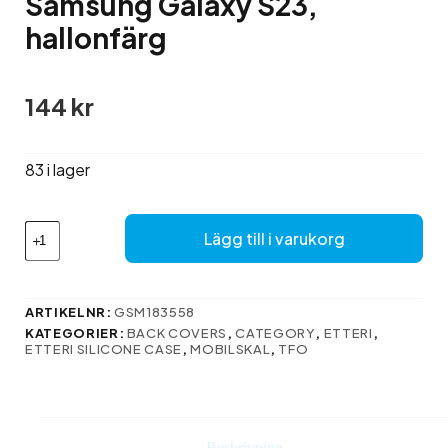
Samsung Galaxy S23,
hallonfärg
144
kr
83 i lager
Etteri
Lägg till i varukorg
Silikonfodral
för
Samsung
Galaxy
ARTIKELNR:
GSM183558
S23,
KATEGORIER:
BACK COVERS
,
CATEGORY
,
ETTERI
,
hallonfärg
ETTERI SILICONE CASE
,
MOBILSKAL
,
TFO
mängd
Beskrivning