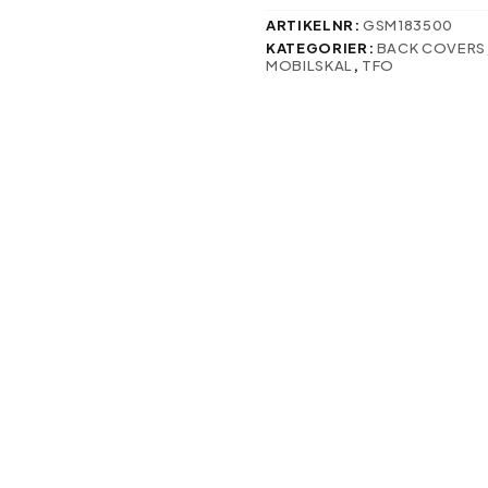
svenska:
mängd
ARTIKELNR:
GSM183500
KATEGORIER:
BACK COVERS
MOBILSKAL
,
TFO