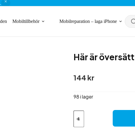
.
nden
Mobiltillbehör
Mobilreparation – laga iPhone
Här är översätt
144
kr
98 i lager
Här
är
översättningen
till