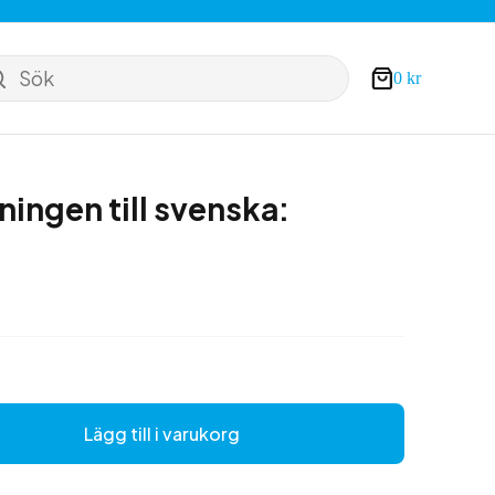
Sök
0
kr
Varukorg
ningen till svenska:
Lägg till i varukorg